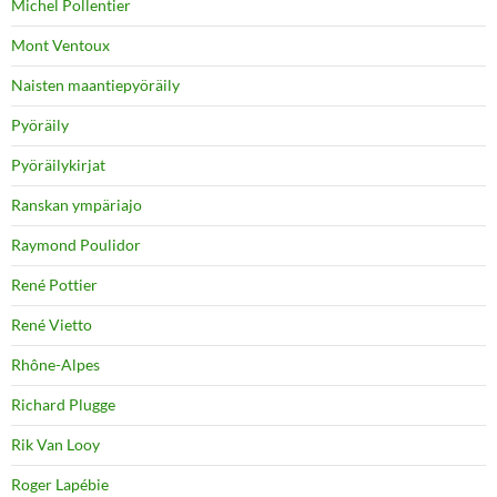
Michel Pollentier
Mont Ventoux
Naisten maantiepyöräily
Pyöräily
Pyöräilykirjat
Ranskan ympäriajo
Raymond Poulidor
René Pottier
René Vietto
Rhône-Alpes
Richard Plugge
Rik Van Looy
Roger Lapébie