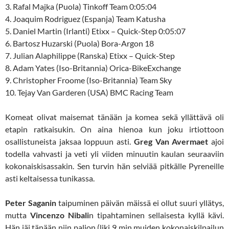
3. Rafal Majka (Puola) Tinkoff Team 0:05:04
4. Joaquim Rodriguez (Espanja) Team Katusha
5. Daniel Martin (Irlanti) Etixx – Quick-Step 0:05:07
6. Bartosz Huzarski (Puola) Bora-Argon 18
7. Julian Alaphilippe (Ranska) Etixx – Quick-Step
8. Adam Yates (Iso-Britannia) Orica-BikeExchange
9. Christopher Froome (Iso-Britannia) Team Sky
10. Tejay Van Garderen (USA) BMC Racing Team
Komeat olivat maisemat tänään ja komea sekä yllättävä oli
etapin ratkaisukin. On aina hienoa kun joku irtiottoon
osallistuneista jaksaa loppuun asti.
Greg Van Avermaet
ajoi
todella vahvasti ja veti yli viiden minuutin kaulan seuraaviin
kokonaiskisassakin. Sen turvin hän selviää pitkälle Pyreneille
asti keltaisessa tunikassa.
Peter Saganin
taipuminen päivän mäissä ei ollut suuri yllätys,
mutta
Vincenzo Nibali
n tipahtaminen sellaisesta kyllä kävi.
Hän jäi tänään niin paljon (liki 9 min muiden kokonaiskilpailun