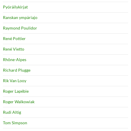
Pyöräilykirjat
Ranskan ympäriajo
Raymond Poulidor
René Pottier
René Vietto
Rhône-Alpes
Richard Plugge
Rik Van Looy
Roger Lapébie
Roger Walkowiak
Rudi Altig
Tom Simpson