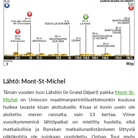
Lähtö: Mont-St-Michel
Tämän vuoden Ison Lähdön (
le Grand Départ
) paikka
Mont-St-
Michel
on Unescon maailmanperintöluetteloonkin kuuluva
huikea lavaste kisan aloitukselle. Kisaa ei kovin usein ole
aloitettu meren rannalta, vain 13 kertaa. Viime
vuosikymmeninä lähtöpaikat on mietitty huolella, eikä
matkailullisia ja Ranskan matkailunedistämiseen liittyviä
näkökohtia ole suinkaan unohdettu. Onhan Tour myös