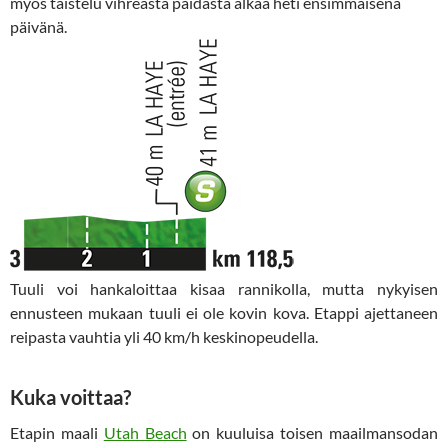
myös taistelu vihreästä paidasta alkaa heti ensimmäisenä
päivänä.
Tuuli voi hankaloittaa kisaa rannikolla, mutta nykyisen
ennusteen mukaan tuuli ei ole kovin kova. Etappi ajettaneen
reipasta vauhtia yli 40 km/h keskinopeudella.
Kuka voittaa?
Etapin maali
Utah Beach
on kuuluisa toisen maailmansodan