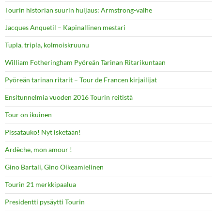
Tourin historian suurin huijaus: Armstrong-valhe
Jacques Anquetil – Kapinallinen mestari
Tupla, tripla, kolmoiskruunu
William Fotheringham Pyöreän Tarinan Ritarikuntaan
Pyöreän tarinan ritarit – Tour de Francen kirjailijat
Ensitunnelmia vuoden 2016 Tourin reitistä
Tour on ikuinen
Pissatauko! Nyt isketään!
Ardèche, mon amour !
Gino Bartali, Gino Oikeamielinen
Tourin 21 merkkipaalua
Presidentti pysäytti Tourin