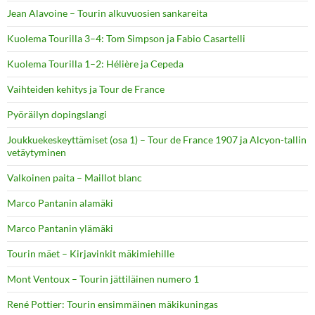
Jean Alavoine – Tourin alkuvuosien sankareita
Kuolema Tourilla 3–4: Tom Simpson ja Fabio Casartelli
Kuolema Tourilla 1–2: Hélière ja Cepeda
Vaihteiden kehitys ja Tour de France
Pyöräilyn dopingslangi
Joukkuekeskeyttämiset (osa 1) – Tour de France 1907 ja Alcyon-tallin
vetäytyminen
Valkoinen paita – Maillot blanc
Marco Pantanin alamäki
Marco Pantanin ylämäki
Tourin mäet – Kirjavinkit mäkimiehille
Mont Ventoux – Tourin jättiläinen numero 1
René Pottier: Tourin ensimmäinen mäkikuningas