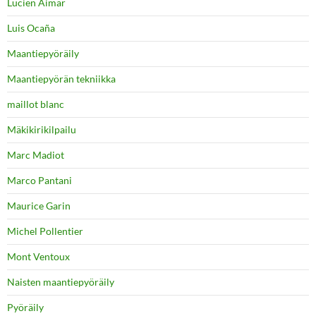
Lucien Aimar
Luis Ocaña
Maantiepyöräily
Maantiepyörän tekniikka
maillot blanc
Mäkikirikilpailu
Marc Madiot
Marco Pantani
Maurice Garin
Michel Pollentier
Mont Ventoux
Naisten maantiepyöräily
Pyöräily