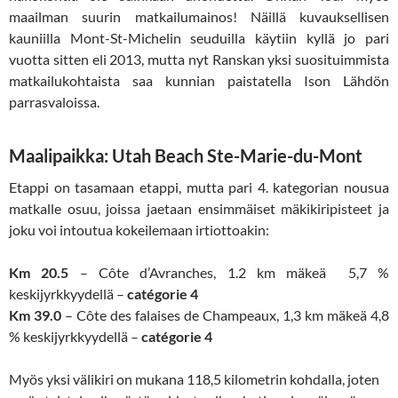
maailman suurin matkailumainos! Näillä kuvauksellisen
kauniilla Mont-St-Michelin seuduilla käytiin kyllä jo pari
vuotta sitten eli 2013, mutta nyt Ranskan yksi suosituimmista
matkailukohtaista saa kunnian paistatella Ison Lähdön
parrasvaloissa.
Maalipaikka: Utah Beach Ste-Marie-du-Mont
Etappi on tasamaan etappi, mutta pari 4. kategorian nousua
matkalle osuu, joissa jaetaan ensimmäiset mäkikiripisteet ja
joku voi intoutua kokeilemaan irtiottoakin:
Km 20.5
– Côte d’Avranches,
1.2 km mäkeä 5,7 %
keskijyrkkyydellä –
catégorie 4
Km 39.0
– Côte des falaises de Champeaux,
1,3 km mäkeä 4,8
% keskijyrkkyydellä –
catégorie 4
Myös yksi välikiri on mukana 118,5 kilometrin kohdalla, joten