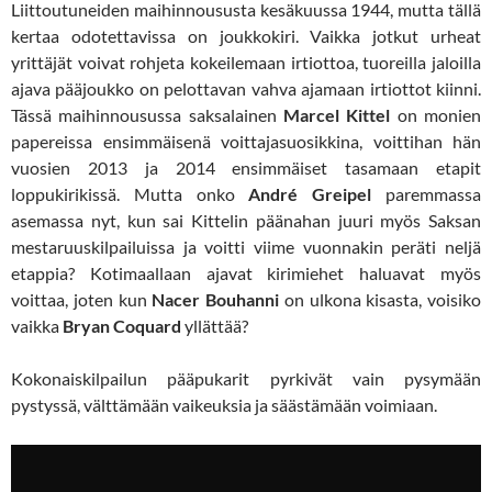
Liittoutuneiden maihinnoususta kesäkuussa 1944, mutta tällä
kertaa odotettavissa on joukkokiri. Vaikka jotkut urheat
yrittäjät voivat rohjeta kokeilemaan irtiottoa, tuoreilla jaloilla
ajava pääjoukko on pelottavan vahva ajamaan irtiottot kiinni.
Tässä maihinnousussa saksalainen
Marcel Kittel
on monien
papereissa ensimmäisenä voittajasuosikkina, voittihan hän
vuosien 2013 ja 2014 ensimmäiset tasamaan etapit
loppukirikissä. Mutta onko
André Greipel
paremmassa
asemassa nyt, kun sai Kittelin päänahan juuri myös Saksan
mestaruuskilpailuissa ja voitti viime vuonnakin peräti neljä
etappia? Kotimaallaan ajavat kirimiehet haluavat myös
voittaa, joten kun
Nacer Bouhanni
on ulkona kisasta, voisiko
vaikka
Bryan Coquard
yllättää?
Kokonaiskilpailun pääpukarit pyrkivät vain pysymään
pystyssä, välttämään vaikeuksia ja säästämään voimiaan.