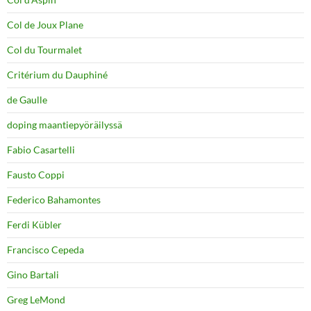
Col de Joux Plane
Col du Tourmalet
Critérium du Dauphiné
de Gaulle
doping maantiepyöräilyssä
Fabio Casartelli
Fausto Coppi
Federico Bahamontes
Ferdi Kübler
Francisco Cepeda
Gino Bartali
Greg LeMond