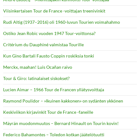
Viisinkertaisen Tour de France -voittajan treenivinkit
Rudi Altig (1937–2016) oli 1960-luvun Tourien voimahahmo
Ostiko Jean Robic vuoden 1947 Tour-voittonsa?
Critérium du Dauphiné valmistaa Tourille
Kun Gino Bartali Fausto Coppin roskiksia tonki
Merckx, maahan! Luis Ocañan raivo
Tour & Giro: latinalaiset siskokset?
Lucien Aimar – 1966 Tour de Francen yllätysvoittaja
Raymond Poulidor – »Ikuinen kakkonen» on sydänten ykkönen
Keskiviikon kirjavinkit Tour de France -faneille
Mäyrän muodonmuutos – Bernard Hinault on Tourin kovin!
Federico Bahamontes – Toledon kotkan jäätelötuutti