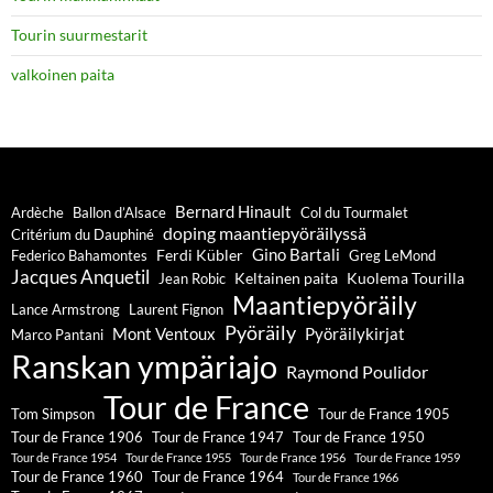
Tourin suurmestarit
valkoinen paita
Bernard Hinault
Ardèche
Ballon d’Alsace
Col du Tourmalet
doping maantiepyöräilyssä
Critérium du Dauphiné
Gino Bartali
Ferdi Kübler
Federico Bahamontes
Greg LeMond
Jacques Anquetil
Keltainen paita
Kuolema Tourilla
Jean Robic
Maantiepyöräily
Lance Armstrong
Laurent Fignon
Pyöräily
Mont Ventoux
Pyöräilykirjat
Marco Pantani
Ranskan ympäriajo
Raymond Poulidor
Tour de France
Tom Simpson
Tour de France 1905
Tour de France 1906
Tour de France 1947
Tour de France 1950
Tour de France 1954
Tour de France 1955
Tour de France 1956
Tour de France 1959
Tour de France 1960
Tour de France 1964
Tour de France 1966