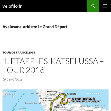
Siirry
Etsi
velofilo.fr
sisältöön
ENSISIJ
VALIKK
Avainsana-arkisto: Le Grand Départ
TOUR DE FRANCE 2016
1. ETAPPI ESIKATSELUSSA –
TOUR 2016
01/07/2016