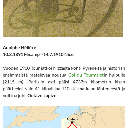
Adolphe Hélière
10.3.1891 Fécamp –14.7.1910 Nice
Vuoden 1910 Tour jatkoi Nizzasta kohti Pyreneitä ja historian
ensimmäistä raatelevaa nousua
Col du Tourmalet
in huipulle
(2115 m). Pariisiin asti pääsi 4737:n kilometrin kisan
päätteeksi vain 41 kilpailijaa 110:stä matkaan lähteneestä ja
voittoa juhli
Octave Lapize
.