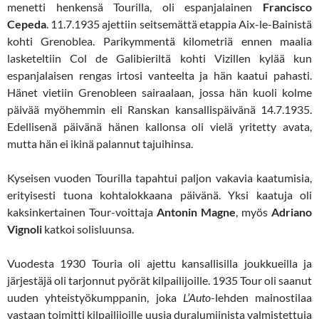
menetti henkensä Tourilla, oli espanjalainen
Francisco
Cepeda
. 11.7.1935 ajettiin seitsemättä etappia Aix-le-Bainistä
kohti Grenoblea. Parikymmentä kilometriä ennen maalia
lasketeltiin Col de Galibieriltä kohti Vizillen kylää kun
espanjalaisen rengas irtosi vanteelta ja hän kaatui pahasti.
Hänet vietiin Grenobleen sairaalaan, jossa hän kuoli kolme
päivää myöhemmin eli Ranskan kansallispäivänä 14.7.1935.
Edellisenä päivänä hänen kallonsa oli vielä yritetty avata,
mutta hän ei ikinä palannut tajuihinsa.
Kyseisen vuoden Tourilla tapahtui paljon vakavia kaatumisia,
erityisesti tuona kohtalokkaana päivänä. Yksi kaatuja oli
kaksinkertainen Tour-voittaja
Antonin Magne
, myös
Adriano
Vignoli
katkoi solisluunsa.
Vuodesta 1930 Touria oli ajettu kansallisilla joukkueilla ja
järjestäjä oli tarjonnut pyörät kilpailijoille. 1935 Tour oli saanut
uuden yhteistyökumppanin, joka
L’Auto
-lehden mainostilaa
vastaan toimitti kilpailijoille uusia duralumiinista valmistettuja