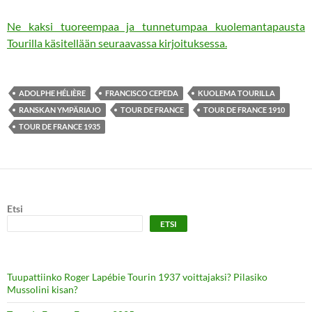
Ne kaksi tuoreempaa ja tunnetumpaa kuolemantapausta
Tourilla käsitellään seuraavassa kirjoituksessa.
ADOLPHE HÉLIÈRE
FRANCISCO CEPEDA
KUOLEMA TOURILLA
RANSKAN YMPÄRIAJO
TOUR DE FRANCE
TOUR DE FRANCE 1910
TOUR DE FRANCE 1935
Etsi
ETSI
Tuupattiinko Roger Lapébie Tourin 1937 voittajaksi? Pilasiko
Mussolini kisan?