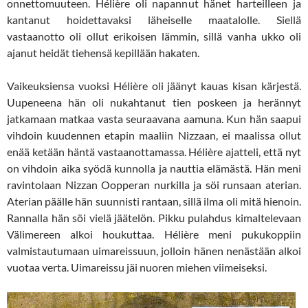
onnettomuuteen. Hélière oli napannut hänet harteilleen ja
kantanut hoidettavaksi läheiselle maatalolle. Siellä
vastaanotto oli ollut erikoisen lämmin, sillä vanha ukko oli
ajanut heidät tiehensä kepillään hakaten.
Vaikeuksiensa vuoksi Hélière oli jäänyt kauas kisan kärjestä.
Uupeneena hän oli nukahtanut tien poskeen ja herännyt
jatkamaan matkaa vasta seuraavana aamuna. Kun hän saapui
vihdoin kuudennen etapin maaliin Nizzaan, ei maalissa ollut
enää ketään häntä vastaanottamassa. Hélière ajatteli, että nyt
on vihdoin aika syödä kunnolla ja nauttia elämästä. Hän meni
ravintolaan Nizzan Oopperan nurkilla ja söi runsaan aterian.
Aterian päälle hän suunnisti rantaan, sillä ilma oli mitä hienoin.
Rannalla hän söi vielä jäätelön. Pikku pulahdus kimaltelevaan
Välimereen alkoi houkuttaa. Hélière meni pukukoppiin
valmistautumaan uimareissuun, jolloin hänen nenästään alkoi
vuotaa verta. Uimareissu jäi nuoren miehen viimeiseksi.