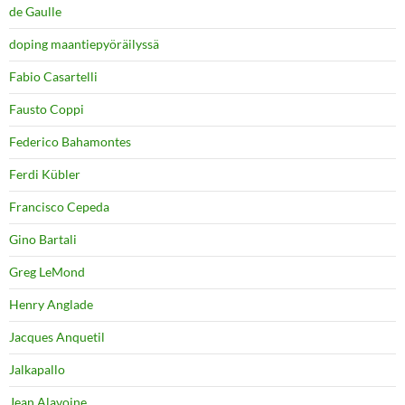
de Gaulle
doping maantiepyöräilyssä
Fabio Casartelli
Fausto Coppi
Federico Bahamontes
Ferdi Kübler
Francisco Cepeda
Gino Bartali
Greg LeMond
Henry Anglade
Jacques Anquetil
Jalkapallo
Jean Alavoine