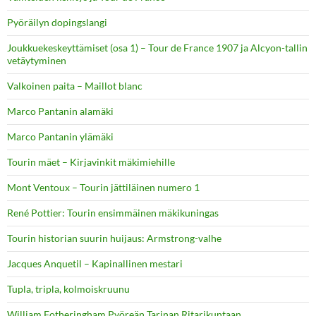
Pyöräilyn dopingslangi
Joukkuekeskeyttämiset (osa 1) – Tour de France 1907 ja Alcyon-tallin
vetäytyminen
Valkoinen paita – Maillot blanc
Marco Pantanin alamäki
Marco Pantanin ylämäki
Tourin mäet – Kirjavinkit mäkimiehille
Mont Ventoux – Tourin jättiläinen numero 1
René Pottier: Tourin ensimmäinen mäkikuningas
Tourin historian suurin huijaus: Armstrong-valhe
Jacques Anquetil – Kapinallinen mestari
Tupla, tripla, kolmoiskruunu
William Fotheringham Pyöreän Tarinan Ritarikuntaan