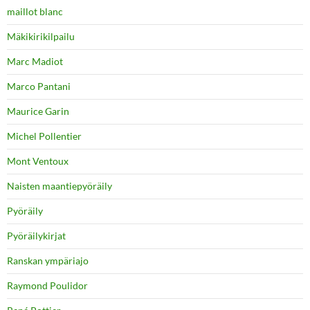
maillot blanc
Mäkikirikilpailu
Marc Madiot
Marco Pantani
Maurice Garin
Michel Pollentier
Mont Ventoux
Naisten maantiepyöräily
Pyöräily
Pyöräilykirjat
Ranskan ympäriajo
Raymond Poulidor