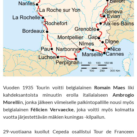
Vuoden 1935 Tourin voitti belgialainen
Romain Maes
liki
kahdeksantoista minuutin erolla italialaiseen
Ambrogio
Morelli
in, jonka jälkeen viimeiselle palkintopallille nousi myös
belgialainen
Félicien Vervaecke
, joka voitti myös kolmatta
vuotta järjestettävän mäkien kuningas -kilpailun.
29-vuotiaana kuollut Cepeda osallistui Tour de Franceen