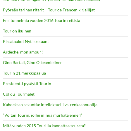
Pyöreän tarinan ritarit – Tour de Francen kirjailijat
Ensitunnelmia vuoden 2016 Tourin reitistä
Tour on ikuinen
Pissatauko! Nyt isketään!
Ardèche, mon amour !
Gino Bartali, Gino Oikeamielinen
Tourin 21 merkkipaalua
Presidentti pysäytti Tourin
Col du Tourmalet
Kahdeksan sekuntia: intellektuelli vs. renkaannuolija
”Voitan Tourin, jollei minua murhata ennen”
Mitä vuoden 2015 Tourilla kannattaa seurata?