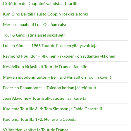
Critérium du Dauphiné valmistaa Tourille
Kun Gino Bartali Fausto Coppin roskiksia tonki
Merckx, maahan! Luis Ocañan raivo
Tour & Giro: latinalaiset siskokset?
Lucien Aimar – 1966 Tour de Francen yllätysvoittaja
Raymond Poulidor – »Ikuinen kakkonen» on sydänten ykkönen
Keskiviikon kirjavinkit Tour de France -faneille
Mäyrän muodonmuutos – Bernard Hinault on Tourin kovin!
Federico Bahamontes – Toledon kotkan jäätelötuutti
Jean Alavoine – Tourin alkuvuosien sankareita
Kuolema Tourilla 3–4: Tom Simpson ja Fabio Casartelli
Kuolema Tourilla 1–2: Hélière ja Cepeda
Vaihteiden kehitys ja Tour de France