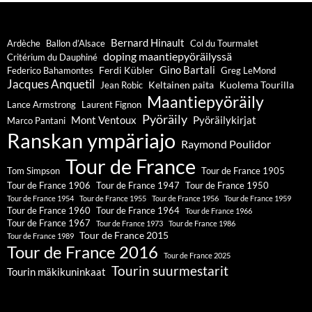
Bernard Hinault
Ardèche
Ballon d’Alsace
Col du Tourmalet
doping maantiepyöräilyssä
Critérium du Dauphiné
Gino Bartali
Ferdi Kübler
Federico Bahamontes
Greg LeMond
Jacques Anquetil
Keltainen paita
Kuolema Tourilla
Jean Robic
Maantiepyöräily
Lance Armstrong
Laurent Fignon
Pyöräily
Mont Ventoux
Pyöräilykirjat
Marco Pantani
Ranskan ympäriajo
Raymond Poulidor
Tour de France
Tom Simpson
Tour de France 1905
Tour de France 1906
Tour de France 1947
Tour de France 1950
Tour de France 1954
Tour de France 1955
Tour de France 1956
Tour de France 1959
Tour de France 1960
Tour de France 1964
Tour de France 1966
Tour de France 1967
Tour de France 1973
Tour de France 1986
Tour de France 2015
Tour de France 1989
Tour de France 2016
Tour de France 2025
Tourin suurmestarit
Tourin mäkikuninkaat