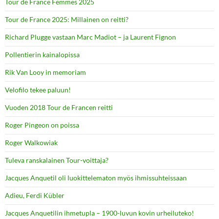
Tour de France Femmes 2025
Tour de France 2025: Millainen on reitti?
Richard Plugge vastaan Marc Madiot – ja Laurent Fignon
Pollentierin kainalopissa
Rik Van Looy in memoriam
Velofilo tekee paluun!
Vuoden 2018 Tour de Francen reitti
Roger Pingeon on poissa
Roger Walkowiak
Tuleva ranskalainen Tour-voittaja?
Jacques Anquetil oli luokittelematon myös ihmissuhteissaan
Adieu, Ferdi Kübler
Jacques Anquetilin ihmetupla – 1900-luvun kovin urheiluteko!