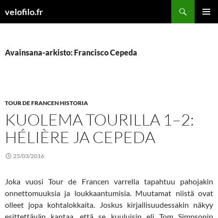
Siirry
Etsi
velofilo.fr
sisältöön
ENSISIJ
VALIKK
Avainsana-arkisto: Francisco Cepeda
TOUR DE FRANCEN HISTORIA
KUOLEMA TOURILLA 1–2:
HÉLIÈRE JA CEPEDA
25/03/2016
Joka vuosi Tour de Francen varrella tapahtuu pahojakin
onnettomuuksia ja loukkaantumisia. Muutamat niistä ovat
olleet jopa kohtalokkaita. Joskus kirjallisuudessakin näkyy
esittettävän kantaa, että se kuuluisin eli Tom Simpsonin