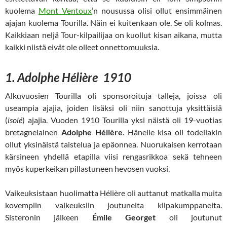
kuolema
Mont Ventoux
’n nousussa olisi ollut ensimmäinen
ajajan kuolema Tourilla. Näin ei kuitenkaan ole. Se oli kolmas.
Kaikkiaan neljä Tour-kilpailijaa on kuollut kisan aikana, mutta
kaikki niistä eivät ole olleet onnettomuuksia.
1. Adolphe Hélière 1910
Alkuvuosien Tourilla oli sponsoroituja talleja, joissa oli
useampia ajajia, joiden lisäksi oli niin sanottuja yksittäisiä
(
isolé
) ajajia. Vuoden 1910 Tourilla yksi näistä oli 19-vuotias
bretagnelainen
Adolphe Hélière
. Hänelle kisa oli todellakin
ollut yksinäistä taistelua ja epäonnea. Nuorukaisen kerrotaan
kärsineen yhdellä etapilla viisi rengasrikkoa sekä tehneen
myös kuperkeikan pillastuneen hevosen vuoksi.
Vaikeuksistaan huolimatta Hélière oli auttanut matkalla muita
kovempiin vaikeuksiin joutuneita kilpakumppaneita.
Sisteronin jälkeen
Émile Georget
oli joutunut