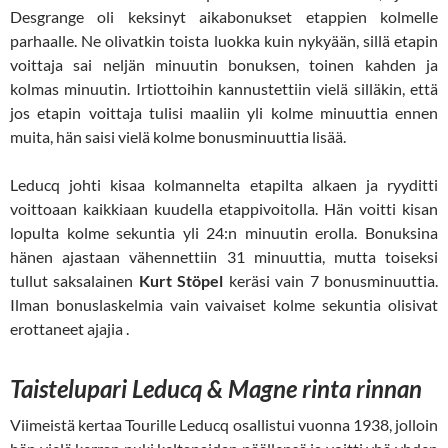
Desgrange oli keksinyt aikabonukset etappien kolmelle
parhaalle. Ne olivatkin toista luokka kuin nykyään, sillä etapin
voittaja sai neljän minuutin bonuksen, toinen kahden ja
kolmas minuutin. Irtiottoihin kannustettiin vielä silläkin, että
jos etapin voittaja tulisi maaliin yli kolme minuuttia ennen
muita, hän saisi vielä kolme bonusminuuttia lisää.
Leducq johti kisaa kolmannelta etapilta alkaen ja ryyditti
voittoaan kaikkiaan kuudella etappivoitolla. Hän voitti kisan
lopulta kolme sekuntia yli 24:n minuutin erolla. Bonuksina
hänen ajastaan vähennettiin 31 minuuttia, mutta toiseksi
tullut saksalainen
Kurt Stöpel
keräsi vain 7 bonusminuuttia.
Ilman bonuslaskelmia vain vaivaiset kolme sekuntia olisivat
erottaneet ajajia .
Taistelupari Leducq & Magne rinta rinnan
Viimeistä kertaa Tourille Leducq osallistui vuonna 1938, jolloin