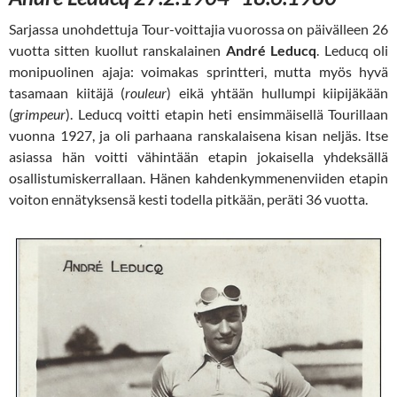
Sarjassa unohdettuja Tour-voittajia vuorossa on päivälleen 26
vuotta sitten kuollut ranskalainen
André Leducq
. Leducq oli
monipuolinen ajaja: voimakas sprintteri, mutta myös hyvä
tasamaan kiitäjä (
rouleur
) eikä yhtään hullumpi kiipijäkään
(
grimpeur
). Leducq voitti etapin heti ensimmäisellä Tourillaan
vuonna 1927, ja oli parhaana ranskalaisena kisan neljäs. Itse
asiassa hän voitti vähintään etapin jokaisella yhdeksällä
osallistumiskerrallaan. Hänen kahdenkymmenenviiden etapin
voiton ennätyksensä kesti todella pitkään, peräti 36 vuotta.