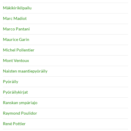
Mäkikirikilpailu
Marc Madiot
Marco Pantani
Maurice Garin
Michel Pollentier
Mont Ventoux
Naisten maantiepyöräily
Pyöräily
Pyöräilykirjat
Ranskan ympäriajo
Raymond Poulidor
René Pottier