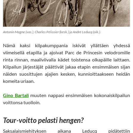
Antonin Magne (vas.), Charles Pélissier (kesk.) ja André Leducq (oik.).
Nämä kaksi kilpakumppania iskivät yllättäen yhdessä
viimeisellä etapilla ja ajoivat Parc de Princesin velodromille
rinta rinnan, maaliviivalla kädet toistensa olkapäille laittaen.
Kilpailun järjestäjät päättivät jakaa etapin ensimmäisen sijan
näiden suosittujen ajajien kesken, kunnioittaakseen heidän
komeita uriaan.
Gino Bartali
muuten nappasi ensimmäisen kokonaiskilpailun
voittonsa tuolloin.
Tour-voitto pelasti hengen?
Saksalaismiehityksen aikana Leducq pidätettiin