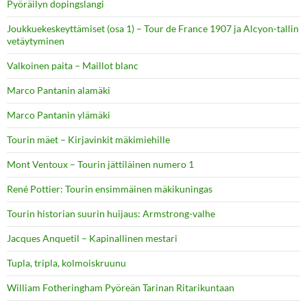
Pyöräilyn dopingslangi
Joukkuekeskeyttämiset (osa 1) – Tour de France 1907 ja Alcyon-tallin
vetäytyminen
Valkoinen paita – Maillot blanc
Marco Pantanin alamäki
Marco Pantanin ylämäki
Tourin mäet – Kirjavinkit mäkimiehille
Mont Ventoux – Tourin jättiläinen numero 1
René Pottier: Tourin ensimmäinen mäkikuningas
Tourin historian suurin huijaus: Armstrong-valhe
Jacques Anquetil – Kapinallinen mestari
Tupla, tripla, kolmoiskruunu
William Fotheringham Pyöreän Tarinan Ritarikuntaan