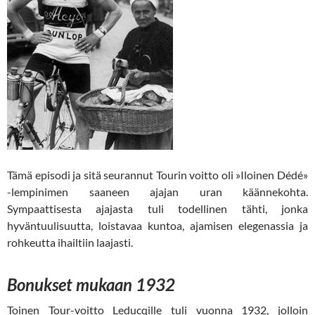
Tämä episodi ja sitä seurannut Tourin voitto oli »Iloinen Dédé»
-lempinimen saaneen ajajan uran käännekohta.
Sympaattisesta ajajasta tuli todellinen tähti, jonka
hyväntuulisuutta, loistavaa kuntoa, ajamisen elegenassia ja
rohkeutta ihailtiin laajasti.
Bonukset mukaan 1932
Toinen Tour-voitto Leducqille tuli vuonna 1932, jolloin