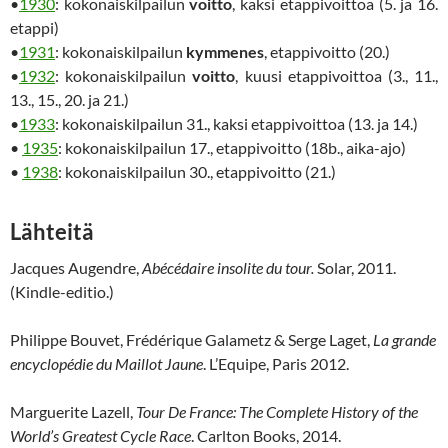
•
1930
: kokonaiskilpailun
voitto
, kaksi etappivoittoa (5. ja 16.
etappi)
•
1931
: kokonaiskilpailun
kymmenes
, etappivoitto (20.)
•
1932
: kokonaiskilpailun
voitto
, kuusi etappivoittoa (3., 11.,
13., 15., 20. ja 21.)
•
1933
: kokonaiskilpailun 31., kaksi etappivoittoa (13. ja 14.)
•
1935
: kokonaiskilpailun 17., etappivoitto (18b., aika-ajo)
•
1938
: kokonaiskilpailun 30., etappivoitto (21.)
Lähteitä
Jacques Augendre,
Abécédaire insolite du tour.
Solar, 2011.
(Kindle-editio.)
Philippe Bouvet, Frédérique Galametz & Serge Laget,
La grande
encyclopédie du Maillot Jaune
. L’Equipe, Paris 2012.
Marguerite Lazell,
Tour De France: The Complete History of the
World’s Greatest Cycle Race
. Carlton Books, 2014.