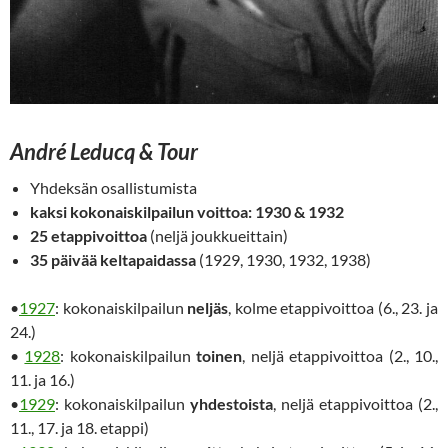
André Leducq & Tour
Yhdeksän osallistumista
kaksi kokonaiskilpailun voittoa: 1930 & 1932
25 etappivoittoa
(neljä joukkueittain)
35 päivää keltapaidassa
(1929, 1930, 1932, 1938)
•
1927
: kokonaiskilpailun
neljäs
, kolme etappivoittoa (6., 23. ja
24.)
•
1928
: kokonaiskilpailun
toinen
, neljä etappivoittoa (2., 10.,
11. ja 16.)
•
1929
: kokonaiskilpailun
yhdestoista
, neljä etappivoittoa (2.,
11., 17. ja 18. etappi)