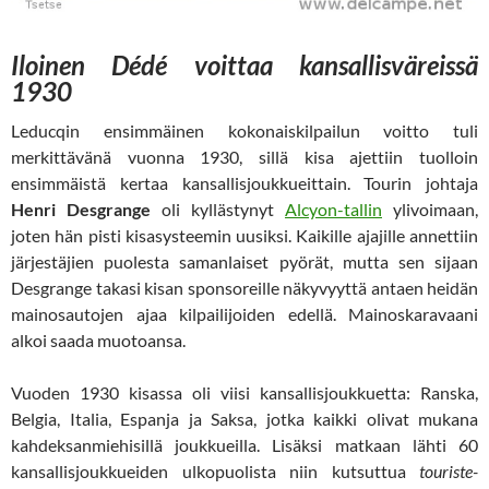
Iloinen Dédé voittaa kansallisväreissä
1930
Leducqin
ensimmäinen kokonaiskilpailun voitto tuli
merkittävänä vuonna 1930, sillä kisa ajettiin tuolloin
ensimmäistä kertaa kansallisjoukkueittain. Tourin johtaja
Henri Desgrange
oli kyllästynyt
Alcyon-tallin
ylivoimaan,
joten hän pisti kisasysteemin uusiksi. Kaikille ajajille annettiin
järjestäjien puolesta samanlaiset pyörät, mutta sen sijaan
Desgrange takasi kisan sponsoreille näkyvyyttä antaen heidän
mainosautojen ajaa kilpailijoiden edellä. Mainoskaravaani
alkoi saada muotoansa.
Vuoden 1930 kisassa oli viisi kansallisjoukkuetta: Ranska,
Belgia, Italia, Espanja ja Saksa, jotka kaikki olivat mukana
kahdeksanmiehisillä joukkueilla. Lisäksi matkaan lähti 60
kansallisjoukkueiden ulkopuolista niin kutsuttua
touriste-