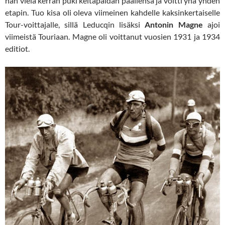
hän vielä kerran puki keltapaidan päällensä ja voitti yhä yhden
etapin. Tuo kisa oli oleva viimeinen kahdelle kaksinkertaiselle
Tour-voittajalle, sillä Leducqin lisäksi
Antonin Magne
ajoi
viimeistä Touriaan. Magne oli voittanut vuosien 1931 ja 1934
editiot.