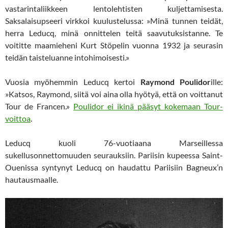
vastarintaliikkeen lentolehtisten kuljettamisesta.
Saksalaisupseeri virkkoi kuulustelussa: »Minä tunnen teidät,
herra Leducq, minä onnittelen teitä saavutuksistanne. Te
voititte maamieheni Kurt Stöpelin vuonna 1932 ja seurasin
teidän taisteluanne intohimoisesti.»
Vuosia myöhemmin Leducq kertoi
Raymond Poulidor
ille:
»Katsos, Raymond, siitä voi aina olla hyötyä, että on voittanut
Tour de Francen.»
Poulidor ei ikinä pääsyt kokemaan Tour-
voittoa
.
Leducq kuoli 76-vuotiaana Marseillessa
sukellusonnettomuuden seurauksiin. Pariisin kupeessa Saint-
Ouenissa syntynyt Leducq on haudattu Pariisiin Bagneux’n
hautausmaalle.