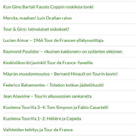
Kun Gino Bartali Fausto Coppin roskiksia tonki
Merckx, maahan! Luis Ocañan raivo
Tour & Giro: latinalaiset siskokset?
Lucien Aimar – 1966 Tour de Francen yllätysvoittaja
Raymond Poulidor – »Ikuinen kakkonen» on sydänten ykkönen
Keskiviikon kirjavinkit Tour de France -faneille
Mäyrän muodonmuutos – Bernard Hinault on Tourin kovin!
Federico Bahamontes – Toledon kotkan jäätelötuutti
Jean Alavoine – Tourin alkuvuosien sankareita
Kuolema Tourilla 3–4: Tom Simpson ja Fabio Casartelli
Kuolema Tourilla 1–2: Hélière ja Cepeda
Vaihteiden kehitys ja Tour de France