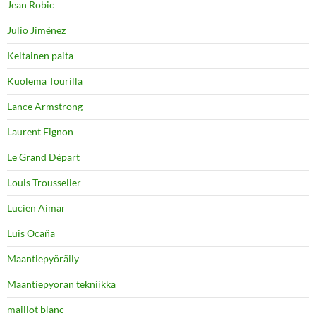
Jean Robic
Julio Jiménez
Keltainen paita
Kuolema Tourilla
Lance Armstrong
Laurent Fignon
Le Grand Départ
Louis Trousselier
Lucien Aimar
Luis Ocaña
Maantiepyöräily
Maantiepyörän tekniikka
maillot blanc