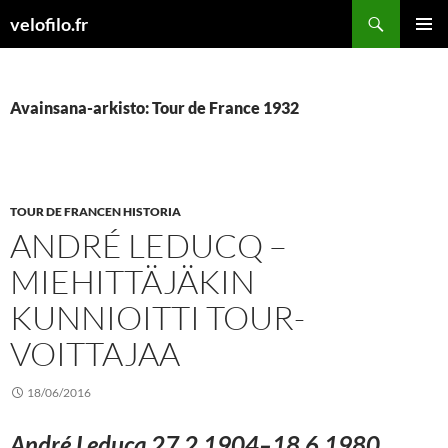
Siirry
Etsi
velofilo.fr
sisältöön
ENSISIJ
VALIKK
Avainsana-arkisto: Tour de France 1932
TOUR DE FRANCEN HISTORIA
ANDRÉ LEDUCQ –
MIEHITTÄJÄKIN
KUNNIOITTI TOUR-
VOITTAJAA
18/06/2016
André Leducq 27.2.1904–18.6.1980