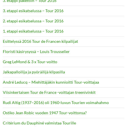
3. etappi pakettiin – Tour 2016
3. etappi esikatselussa – Tour 2016
2. etappi esikatselussa – Tour 2016
1. etappi esikatselussa – Tour 2016
Esittelyssä 2016 Tour de Francen kilpailijat
Floristi käsirysyssä – Louis Trousselier
Greg LeMond & 3 x Tour-voitto
Jalkapalloilija ja pyöräilijä kilpasilla
André Leducq – Miehittäjäkin kunnioitti Tour-voittajaa
Viisinkertaisen Tour de France -voittajan treenivinkit
Rudi Altig (1937–2016) oli 1960-luvun Tourien voimahahmo
Ostiko Jean Robic vuoden 1947 Tour-voittonsa?
Critérium du Dauphiné valmistaa Tourille