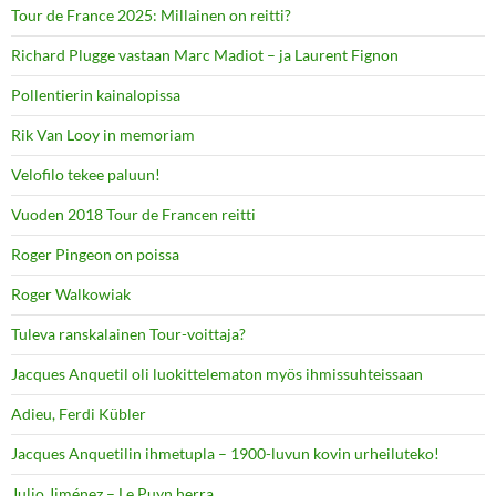
Tour de France 2025: Millainen on reitti?
Richard Plugge vastaan Marc Madiot – ja Laurent Fignon
Pollentierin kainalopissa
Rik Van Looy in memoriam
Velofilo tekee paluun!
Vuoden 2018 Tour de Francen reitti
Roger Pingeon on poissa
Roger Walkowiak
Tuleva ranskalainen Tour-voittaja?
Jacques Anquetil oli luokittelematon myös ihmissuhteissaan
Adieu, Ferdi Kübler
Jacques Anquetilin ihmetupla – 1900-luvun kovin urheiluteko!
Julio Jiménez – Le Puyn herra