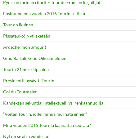
Pyöreän tarinan ritarit – Tour de Francen kirjailijat
Ensitunnelmia vuoden 2016 Tourin reitistä
Tour on ikuinen
Pissatauko! Nyt isketään!
Ardèche, mon amour !
Gino Bartali, Gino Oikeamielinen
Tourin 21 merkkipaalua
Presidentti pysäytti Tourin
Col du Tourmalet
Kahdeksan sekuntia: intellektuelli vs. renkaannuolija
”Voitan Tourin, jollei minua murhata ennen”
Mitä vuoden 2015 Tourilla kannattaa seurata?
Nyt on se aika vuodesta!