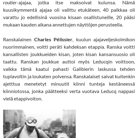
routier
-ajajaa, jotka itse maksoivat kulunsa. Nämä
kuusikymmentä ajajaa oli valittu etukäteen, 40 paikkaa oli
varattu jo edellisinä vuosina kisaan osallistuneille, 20 pääsi
mukaan kauden aikana annettujen näyttöjen perusteella.
Ranskalainen
Charles Pélissier
, kuulun ajajaveljeskolmikon
nuorimmainen, voitti peräti kahdeksan etappia. Ranska voitti
kansallisten joukkueiden kisan, joten kisan kansansuosio oli
taattu. Ranskan joukkue auttoi myös Leducqin voittoon,
vaikka tämä kaatui pahasti Galibierin laskussa tehden
tuplavoltin ja loukaten polvensa. Ranskalaiset saivat kuitenkin
ajetttua menetetyt minuutit kiinni tunteja kestäneessä
kiinniotossa, jonka päätteeksi verta vuotava Leducq nappasi
vielä etappivoiton.