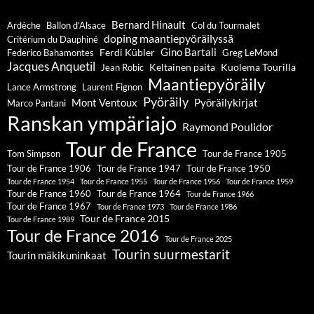
Bernard Hinault
Ardèche
Ballon d’Alsace
Col du Tourmalet
doping maantiepyöräilyssä
Critérium du Dauphiné
Gino Bartali
Ferdi Kübler
Federico Bahamontes
Greg LeMond
Jacques Anquetil
Keltainen paita
Kuolema Tourilla
Jean Robic
Maantiepyöräily
Lance Armstrong
Laurent Fignon
Pyöräily
Mont Ventoux
Pyöräilykirjat
Marco Pantani
Ranskan ympäriajo
Raymond Poulidor
Tour de France
Tom Simpson
Tour de France 1905
Tour de France 1906
Tour de France 1947
Tour de France 1950
Tour de France 1954
Tour de France 1955
Tour de France 1956
Tour de France 1959
Tour de France 1960
Tour de France 1964
Tour de France 1966
Tour de France 1967
Tour de France 1973
Tour de France 1986
Tour de France 2015
Tour de France 1989
Tour de France 2016
Tour de France 2025
Tourin suurmestarit
Tourin mäkikuninkaat