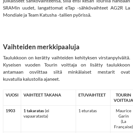
julkaisseet sähkövaihteensa, sillä ensi kesän Tourilla nähdään
SRAMin uudet, langattomat eTap -sähkövaihteet AG2R La
Mondiale ja Team Katusha -tallien pyörissä.
Vaihteiden merkkipaaluja
Taulukkoon on kerätty vaihteiden kehityksen virstanpylväitä.
Kyseisen vuoden Tourin voittaja on lisätty taulukkoon
antamaan osviittaa siitä minkälaiset mestarit ovat
kuvatulla kalustolla ajaneet.
VUOSI
VAIHTEET TAKANA
ETUVAIHTEET
TOURIN
VOITTAJ
1903
1 takaratas
(ei
1 eturatas
Maurice
vapaaratasta)
Garin
(La
Française)