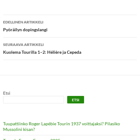
Artikkelien
EDELLINEN ARTIKKELI
selaus
Pyöräilyn dopingslangi
SEURAAVA ARTIKKELI
Kuolema Tourilla 1–2: Hélière ja Cepeda
Etsi
ETSI
Tuupattiinko Roger Lapébie Tourin 1937 voittajaksi? Pilasiko
Mussolini kisan?