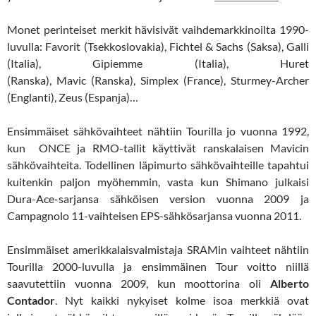
Monet perinteiset merkit hävisivät vaihdemarkkinoilta 1990-
luvulla: Favorit (Tsekkoslovakia), Fichtel & Sachs (Saksa), Galli
(Italia), Gipiemme (Italia), Huret
(Ranska), Mavic (Ranska), Simplex (France), Sturmey-Archer
(Englanti), Zeus (Espanja)…
Ensimmäiset sähkövaihteet nähtiin Tourilla jo vuonna 1992,
kun ONCE ja RMO-tallit käyttivät ranskalaisen Mavicin
sähkövaihteita. Todellinen läpimurto sähkövaihteille tapahtui
kuitenkin paljon myöhemmin, vasta kun Shimano julkaisi
Dura-Ace-sarjansa sähköisen version vuonna 2009 ja
Campagnolo 11-vaihteisen EPS-sähkösarjansa vuonna 2011.
Ensimmäiset amerikkalaisvalmistaja SRAMin vaihteet nähtiin
Tourilla 2000-luvulla ja ensimmäinen Tour voitto niillä
saavutettiin vuonna 2009, kun moottorina oli
Alberto
Contador
. Nyt kaikki nykyiset kolme isoa merkkiä ovat