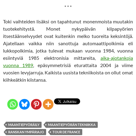
* * *
Toki vaihteiden lisäksi on tapahtunut monenmoista muutakin
tuotekehitystä. Monet nykypäivän kilpapyörien
itsestäänselvyydet ovat kuitenkin melko tuoreita keksintöjä.
Ajatellaan vaikka niin sanottuja automaattipolkimia eli
lukkopolkimia, jotka tulevat mukaan vuonna 1984, vuonna
esiintyviä 1985 elektronisia mittareita,
aika-ajotankoja
vuonna 1989
, epäsymmetrisiä eturattaita 2004 ja viime
vuosien levyjarruja. Kaikista uusista tekniikoista on ollut omat
kiihkeätkin kiistansa.
MAANTIEPYÖRÄILY
MAANTIEPYÖRÄN TEKNIIKKA
RANSKAN YMPÄRIAJO
TOUR DE FRANCE