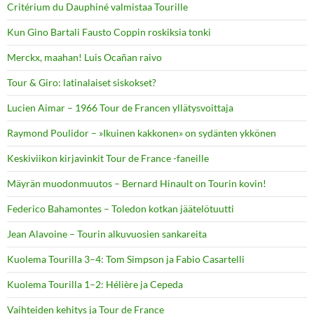
Critérium du Dauphiné valmistaa Tourille
Kun Gino Bartali Fausto Coppin roskiksia tonki
Merckx, maahan! Luis Ocañan raivo
Tour & Giro: latinalaiset siskokset?
Lucien Aimar – 1966 Tour de Francen yllätysvoittaja
Raymond Poulidor – »Ikuinen kakkonen» on sydänten ykkönen
Keskiviikon kirjavinkit Tour de France -faneille
Mäyrän muodonmuutos – Bernard Hinault on Tourin kovin!
Federico Bahamontes – Toledon kotkan jäätelötuutti
Jean Alavoine – Tourin alkuvuosien sankareita
Kuolema Tourilla 3–4: Tom Simpson ja Fabio Casartelli
Kuolema Tourilla 1–2: Hélière ja Cepeda
Vaihteiden kehitys ja Tour de France