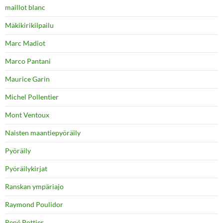
maillot blanc
Mäkikirikilpailu
Marc Madiot
Marco Pantani
Maurice Garin
Michel Pollentier
Mont Ventoux
Naisten maantiepyöräily
Pyöräily
Pyöräilykirjat
Ranskan ympäriajo
Raymond Poulidor
René Pottier