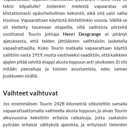
tekisi kilpailulle? Joidenkin mielestä vapaaratas oli
kiistattomasti epäurheilullinen keksintö, eikä sitä saisi sallia
kisoissa. Vapaarattaan käytöstä kiisteltiinkin vuosia. Välillä se
oli kielletty tasamaan etapeilla, sillä sadistisia piirteitä
osoittanut Tourin johtaja
Henri Desgrange
ei pitänyt
ajatuksesta, että teiden jättiläisten sallittaisiin lasketella
vapaa(rattaa)lla. Koko Tourin matkalla vapaarattaan käyttö
sallittiin vasta 1919, mutta vastineeksi vaadittiin, että kaikkien
ajajien pitää selvitä etappi alusta loppuun asti yksikseen. Ei siis
mitään peesailuja ja toisten avustamista, edes saman
joukkueen sisällä.
Vaihteet vaihtuvat
Jos ensimmäisen Tourin 2428 kilometriä sitkuteltiin samalla
vapaarattaattomalla vaihteella alusta loppuun, jo aivan Tourin
alkuvuosina keksittiin erilaisia ratkaisuja, jotta saataisiin
pyörään erilaisia välityksiä ajamista, ja erityisesti tietenkin