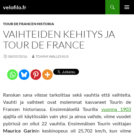
Siirry
Etsi
velofilo.fr
sisältöön
ENSISIJ
VALIKK
TOUR DE FRANCEN HISTORIA
VAIHTEIDEN KEHITYS JA
TOUR DE FRANCE
08/03/2016
TOMMI WALLENIUS
Ranskan sana
vitesse
tarkoittaa sekä vauhtia että vaihteita.
Vauhti ja vaihteet ovat molemmat kasvaneet Tourin de
Francen historiassa. Ensimmäisellä Tourilla
vuonna 1903
ajajilla oli käytössään vain yksi ja ainoa vaihde, viime vuodet
pyörissä on ollut 22 vauhtia. Ensimmäisen Tourin voittajan
Maurice Garin
in keskinopeus oli 25,702 km/h, kun viime