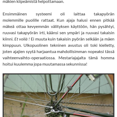
mäkien kiipeämistä helpottamaan.
Ensimmäinen systeemi oli laittaa takapyörän
molemmille puolille rattaat. Kun ajaja halusi ennen pitkää
mäkeä ottaa kevyemmän välityksen käyttöön, hän pysähtyi,
ruuvasi takapyörän irti, käänsi sen ympäri ja ruuvasi takaisin
kiinni.
Et voilà !
Ei muuta kuin takaisin pyörän selkään ja mäen
kimppuun. Ulkopuolinen tekninen avustus oli toki kielletty,
joten ajajien syytä harjaantua mahdollisimman nopeaksi tässä
vaihteenvaihto-operaatiossa. Mestariajajalta tämä homma
hoitui kuulemma jopa muutamassa sekunnissa!