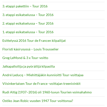
3. etappi pakettiin – Tour 2016
3. etappi esikatselussa – Tour 2016
2. etappi esikatselussa – Tour 2016
1. etappi esikatselussa – Tour 2016
Esittelyssä 2016 Tour de Francen kilpailijat
Floristi käsirysyssä – Louis Trousselier
Greg LeMond & 3 x Tour-voitto
Jalkapalloilija ja pyöräilijä kilpasilla
André Leducq – Miehittäjäkin kunnioitti Tour-voittajaa
Viisinkertaisen Tour de France -voittajan treenivinkit
Rudi Altig (1937–2016) oli 1960-luvun Tourien voimahahmo
Ostiko Jean Robic vuoden 1947 Tour-voittonsa?