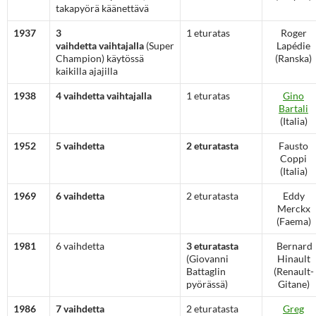
takapyörä käänettävä
1937
3
1 eturatas
Roger
vaihdetta
vaihtajalla
(Super
Lapédie
Champion) käytössä
(Ranska)
kaikilla ajajilla
1938
4 vaihdetta vaihtajalla
1 eturatas
Gino
Bartali
(Italia)
1952
5 vaihdetta
2 eturatasta
Fausto
Coppi
(Italia)
1969
6 vaihdetta
2 eturatasta
Eddy
Merckx
(Faema)
1981
6 vaihdetta
3 eturatasta
Bernard
(Giovanni
Hinault
Battaglin
(Renault-
pyörässä)
Gitane)
1986
7 vaihdetta
2 eturatasta
Greg