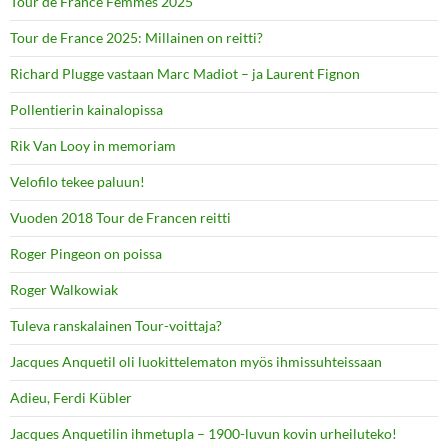
Tour de France Femmes 2025
Tour de France 2025: Millainen on reitti?
Richard Plugge vastaan Marc Madiot – ja Laurent Fignon
Pollentierin kainalopissa
Rik Van Looy in memoriam
Velofilo tekee paluun!
Vuoden 2018 Tour de Francen reitti
Roger Pingeon on poissa
Roger Walkowiak
Tuleva ranskalainen Tour-voittaja?
Jacques Anquetil oli luokittelematon myös ihmissuhteissaan
Adieu, Ferdi Kübler
Jacques Anquetilin ihmetupla – 1900-luvun kovin urheiluteko!