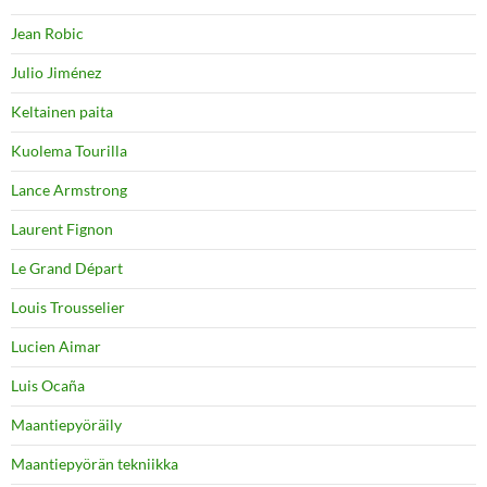
Jean Robic
Julio Jiménez
Keltainen paita
Kuolema Tourilla
Lance Armstrong
Laurent Fignon
Le Grand Départ
Louis Trousselier
Lucien Aimar
Luis Ocaña
Maantiepyöräily
Maantiepyörän tekniikka