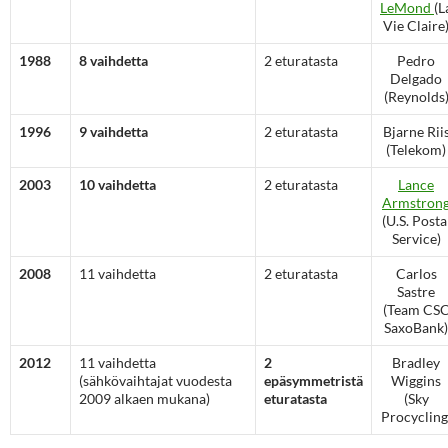
LeMond
(L
Vie Claire
1988
8 vaihdetta
2 eturatasta
Pedro
Delgado
(Reynolds
1996
9 vaihdetta
2 eturatasta
Bjarne Rii
(Telekom)
2003
10 vaihdetta
2 eturatasta
Lance
Armstron
(U.S. Posta
Service)
2008
11 vaihdetta
2 eturatasta
Carlos
Sastre
(Team CS
SaxoBank)
2012
11 vaihdetta
2
Bradley
(sähkövaihtajat vuodesta
epäsymmetristä
Wiggins
2009 alkaen mukana)
eturatasta
(Sky
Procycling