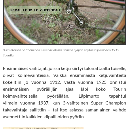
3-vaihteinen Le Chemineau -vaihde oli muutamilla ajajilla käytössä jo vuoden 1912
Tuorilla.
Ensimmäiset vaihtajat, joissa ketju siirtyi takarattaalta toiselle,
olivat kolmevaihteisia. Vaikka ensimmäistä ketjuvaihteita
kokeiltiin jo vuonna 1912, vasta vuonna 1925 onnistui
ensimmäisen pyöräilijän ajaa läpi koko Tourin
kolmevaihteisella pyörällään. Läpimurto tapahtui
viimein vuonna 1937, kun 3-vaihteinen Super Champion
takavaihtaja sallittiin – tai itse asiassa samanlainen vaihde
asennettiin kaikkien kilpailijoiden pyöriin.