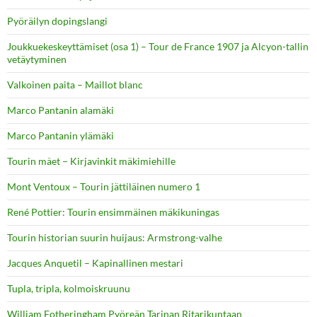
Pyöräilyn dopingslangi
Joukkuekeskeyttämiset (osa 1) – Tour de France 1907 ja Alcyon-tallin
vetäytyminen
Valkoinen paita – Maillot blanc
Marco Pantanin alamäki
Marco Pantanin ylämäki
Tourin mäet – Kirjavinkit mäkimiehille
Mont Ventoux – Tourin jättiläinen numero 1
René Pottier: Tourin ensimmäinen mäkikuningas
Tourin historian suurin huijaus: Armstrong-valhe
Jacques Anquetil – Kapinallinen mestari
Tupla, tripla, kolmoiskruunu
William Fotheringham Pyöreän Tarinan Ritarikuntaan