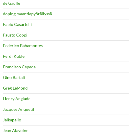
de Gaulle
doping maantiepyöräilyssä
Fabio Casartelli
Fausto Coppi
Federico Bahamontes
Ferdi Kübler
Francisco Cepeda
Gino Bartali
Greg LeMond
Henry Anglade
Jacques Anquetil
Jalkapallo
Jean Alavoine