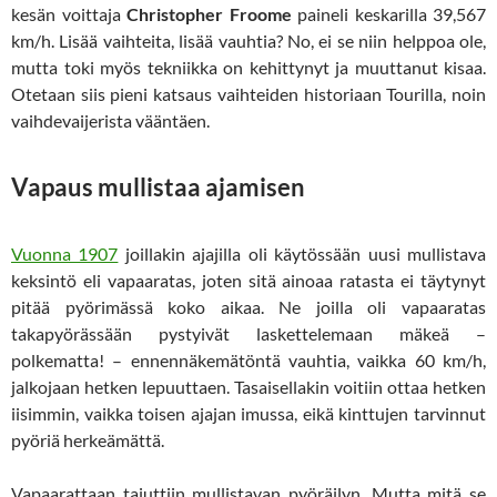
kesän voittaja
Christopher Froome
paineli keskarilla 39,567
km/h. Lisää vaihteita, lisää vauhtia? No, ei se niin helppoa ole,
mutta toki myös tekniikka on kehittynyt ja muuttanut kisaa.
Otetaan siis pieni katsaus vaihteiden historiaan Tourilla, noin
vaihdevaijerista vääntäen.
Vapaus mullistaa ajamisen
Vuonna 1907
joillakin ajajilla oli käytössään uusi mullistava
keksintö eli vapaaratas, joten sitä ainoaa ratasta ei täytynyt
pitää pyörimässä koko aikaa. Ne joilla oli vapaaratas
takapyörässään pystyivät laskettelemaan mäkeä –
polkematta! – ennennäkemätöntä vauhtia, vaikka 60 km/h,
jalkojaan hetken lepuuttaen. Tasaisellakin voitiin ottaa hetken
iisimmin, vaikka toisen ajajan imussa, eikä kinttujen tarvinnut
pyöriä herkeämättä.
Vapaarattaan tajuttiin mullistavan pyöräilyn. Mutta mitä se