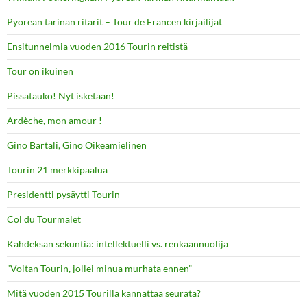
Pyöreän tarinan ritarit – Tour de Francen kirjailijat
Ensitunnelmia vuoden 2016 Tourin reitistä
Tour on ikuinen
Pissatauko! Nyt isketään!
Ardèche, mon amour !
Gino Bartali, Gino Oikeamielinen
Tourin 21 merkkipaalua
Presidentti pysäytti Tourin
Col du Tourmalet
Kahdeksan sekuntia: intellektuelli vs. renkaannuolija
”Voitan Tourin, jollei minua murhata ennen”
Mitä vuoden 2015 Tourilla kannattaa seurata?