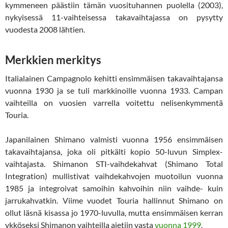
kymmeneen päästiin tämän vuosituhannen puolella (2003),
nykyisessä 11-vaihteisessa takavaihtajassa on pysytty
vuodesta 2008 lähtien.
Merkkien merkitys
Italialainen Campagnolo kehitti ensimmäisen takavaihtajansa
vuonna 1930 ja se tuli markkinoille vuonna 1933. Campan
vaihteilla on vuosien varrella voitettu nelisenkymmentä
Touria.
Japanilainen Shimano valmisti vuonna 1956 ensimmäisen
takavaihtajansa, joka oli pitkälti kopio 50-luvun Simplex-
vaihtajasta. Shimanon STI-vaihdekahvat (Shimano Total
Integration) mullistivat vaihdekahvojen muotoilun vuonna
1985 ja integroivat samoihin kahvoihin niin vaihde- kuin
jarrukahvatkin. Viime vuodet Touria hallinnut Shimano on
ollut läsnä kisassa jo 1970-luvulla, mutta ensimmäisen kerran
ykköseksi Shimanon vaihteilla ajetiin vasta
vuonna 1999
.