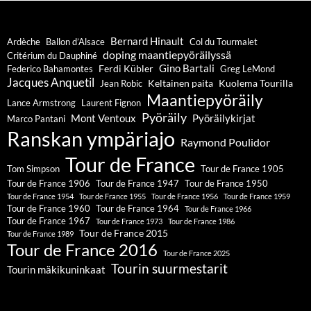
Bernard Hinault
Ardèche
Ballon d’Alsace
Col du Tourmalet
doping maantiepyöräilyssä
Critérium du Dauphiné
Gino Bartali
Ferdi Kübler
Federico Bahamontes
Greg LeMond
Jacques Anquetil
Keltainen paita
Kuolema Tourilla
Jean Robic
Maantiepyöräily
Lance Armstrong
Laurent Fignon
Pyöräily
Mont Ventoux
Pyöräilykirjat
Marco Pantani
Ranskan ympäriajo
Raymond Poulidor
Tour de France
Tom Simpson
Tour de France 1905
Tour de France 1906
Tour de France 1947
Tour de France 1950
Tour de France 1954
Tour de France 1955
Tour de France 1956
Tour de France 1959
Tour de France 1960
Tour de France 1964
Tour de France 1966
Tour de France 1967
Tour de France 1973
Tour de France 1986
Tour de France 2015
Tour de France 1989
Tour de France 2016
Tour de France 2025
Tourin suurmestarit
Tourin mäkikuninkaat