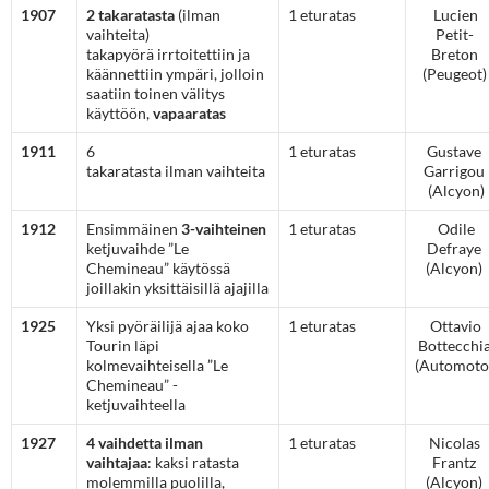
1907
2 takaratasta
(ilman
1 eturatas
Lucien
vaihteita)
Petit-
takapyörä irrtoitettiin ja
Breton
käännettiin ympäri, jolloin
(Peugeot)
saatiin toinen välitys
käyttöön,
vapaaratas
1911
6
1 eturatas
Gustave
takaratasta ilman vaihteita
Garrigou
(Alcyon)
1912
Ensimmäinen
3-vaihteinen
1 eturatas
Odile
ketjuvaihde ”Le
Defraye
Chemineau” käytössä
(Alcyon)
joillakin yksittäisillä ajajilla
1925
Yksi pyöräilijä ajaa koko
1 eturatas
Ottavio
Tourin läpi
Bottecchi
kolmevaihteisella ”Le
(Automoto
Chemineau” -
ketjuvaihteella
1927
4 vaihdetta ilman
1 eturatas
Nicolas
vaihtajaa
: kaksi ratasta
Frantz
molemmilla puolilla,
(Alcyon)