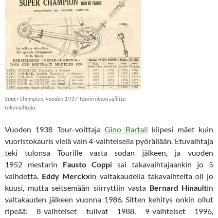
Super Champion, vuoden 1937 Tourin ainoa sallittu
takavaihtaja.
Vuoden 1938 Tour-voittaja
Gino Bartali
kiipesi mäet kuin
vuoristokauris vielä vain 4-vaihteisella pyörällään. Etuvaihtaja
teki tulonsa Tourille vasta sodan jälkeen, ja vuoden
1952 mestarin
Fausto Coppi
sai takavaihtajaankin jo 5
vaihdetta.
Eddy Merckx
in valtakaudella takavaihteita oli jo
kuusi, mutta seitsemään siirryttiin vasta
Bernard Hinault
in
valtakauden jälkeen vuonna 1986. Sitten kehitys onkin ollut
ripeää: 8-vaihteiset tulivat 1988, 9-vaihteiset 1996,