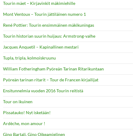
Tourin mäet – Kirjavinkit mäkimiehille
Mont Ventoux – Tourin jättiläinen numero 1
René Pottier: Tourin ensimmäinen mäkikuningas
Tourin historian suurin huijaus: Armstrong-valhe
Jacques Anquetil – Kapinallinen mestari
Tupla, tripla, kolmoiskruunu
William Fotheringham Pyöreän Tarinan Ritarikuntaan
Pyöreän tarinan ritarit – Tour de Francen kirjailijat
Ensitunnelmia vuoden 2016 Tourin reitistä
Tour on ikuinen
Pissatauko! Nyt isketään!
Ardèche, mon amour !
Gino Bartali, Gino Oikeamielinen