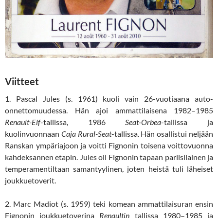
Viitteet
1. Pascal Jules (s. 1961) kuoli vain 26-vuotiaana auto-
onnettomuudessa. Hän ajoi ammattilaisena 1982–1985
Renault-Elf
-tallissa, 1986
Seat-Orbea
-tallissa ja
kuolinvuonnaan
Caja Rural-Seat
-tallissa. Hän osallistui neljään
Ranskan ympäriajoon ja voitti Fignonin toisena voittovuonna
kahdeksannen etapin. Jules oli Fignonin tapaan pariisilainen ja
temperamentiltaan samantyylinen, joten heistä tuli läheiset
joukkuetoverit.
2. Marc Madiot (s. 1959) teki komean ammattilaisuran ensin
Fignonin joukkuetoverina
Renaultin
tallissa 1980–1985 ja