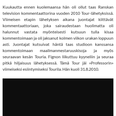
Kuukautta ennen kuolemaansa hän oli ollut taas Ranskan
television kommentaattorina vuoden 2010 Tour-lähetyksissä.
Viimeisen etapin lähetyksen aikana juontajat kiittävät
kommentaattoriaan, joka sairaudestaan huolimatta oli
halunnut vastata myönteisesti kutsuun tulla kisaa
kommentoimaan ja oli jaksanut kolmen viikon urakan loppuun
asti. Juontajat kutsuivat häntä taas studioon kanssansa
kommentoimaan maailmanmestaruuskisoja ja myös
seuraavan kesän Touria. Fignon liikuttuu kyyneliin ja seuraa
pitkä hiljaisuus lähetyksessä. Tämä Tour jäi »Professorin»
viimeiseksi esiintymiseksi Tourila. Hän kuoli 31.8.2010.