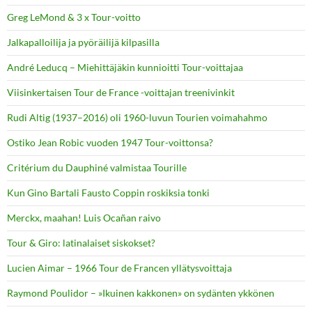
Greg LeMond & 3 x Tour-voitto
Jalkapalloilija ja pyöräilijä kilpasilla
André Leducq – Miehittäjäkin kunnioitti Tour-voittajaa
Viisinkertaisen Tour de France -voittajan treenivinkit
Rudi Altig (1937–2016) oli 1960-luvun Tourien voimahahmo
Ostiko Jean Robic vuoden 1947 Tour-voittonsa?
Critérium du Dauphiné valmistaa Tourille
Kun Gino Bartali Fausto Coppin roskiksia tonki
Merckx, maahan! Luis Ocañan raivo
Tour & Giro: latinalaiset siskokset?
Lucien Aimar – 1966 Tour de Francen yllätysvoittaja
Raymond Poulidor – »Ikuinen kakkonen» on sydänten ykkönen