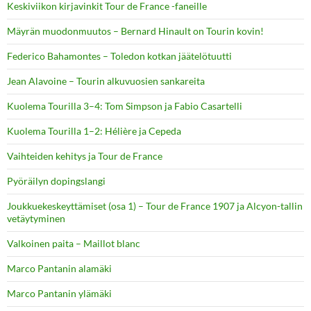
Keskiviikon kirjavinkit Tour de France -faneille
Mäyrän muodonmuutos – Bernard Hinault on Tourin kovin!
Federico Bahamontes – Toledon kotkan jäätelötuutti
Jean Alavoine – Tourin alkuvuosien sankareita
Kuolema Tourilla 3–4: Tom Simpson ja Fabio Casartelli
Kuolema Tourilla 1–2: Hélière ja Cepeda
Vaihteiden kehitys ja Tour de France
Pyöräilyn dopingslangi
Joukkuekeskeyttämiset (osa 1) – Tour de France 1907 ja Alcyon-tallin
vetäytyminen
Valkoinen paita – Maillot blanc
Marco Pantanin alamäki
Marco Pantanin ylämäki