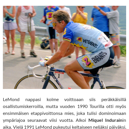
LeMond nappasi kolme voittoaan siis peräkkäisillä
osallistumiskerroilla, mutta vuoden 1990 Tourilla otti myös
ensimmäisen etappivoittonsa mies, joka tulisi dominoimaan
ympäriajoa seuraavat viisi vuotta. Alkoi
Miquel Indurain
in
aika. Vielä 1991 LeMond pukeutui keltaiseen neljäksi päiväksi,