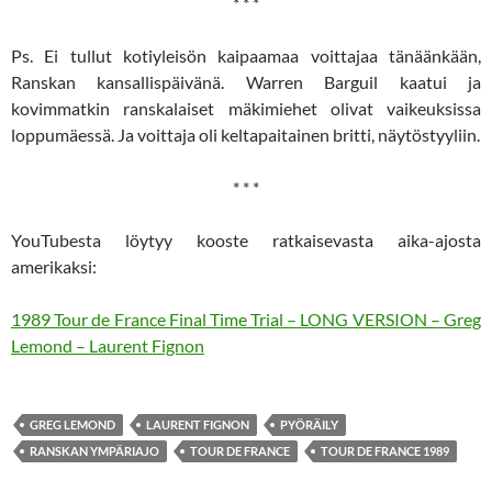
* * *
Ps. Ei tullut kotiyleisön kaipaamaa voittajaa tänäänkään,
Ranskan kansallispäivänä. Warren Barguil kaatui ja
kovimmatkin ranskalaiset mäkimiehet olivat vaikeuksissa
loppumäessä. Ja voittaja oli keltapaitainen britti, näytöstyyliin.
* * *
YouTubesta löytyy kooste ratkaisevasta aika-ajosta
amerikaksi:
1989 Tour de France Final Time Trial – LONG VERSION – Greg
Lemond – Laurent Fignon
GREG LEMOND
LAURENT FIGNON
PYÖRÄILY
RANSKAN YMPÄRIAJO
TOUR DE FRANCE
TOUR DE FRANCE 1989