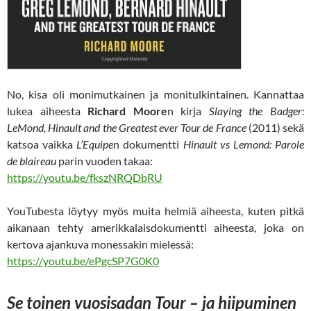
No, kisa oli monimutkainen ja monitulkintainen. Kannattaa
lukea aiheesta
Richard Moore
n kirja
Slaying the Badger:
LeMond, Hinault and the Greatest ever Tour de France
(2011) sekä
katsoa vaikka
L’Equipe
n
dokumentti
Hinault vs Lemond: Parole
de blaireau
parin vuoden takaa:
https://youtu.be/fkszNRQDbRU
YouTubesta löytyy myös muita helmiä aiheesta, kuten pitkä
aikanaan tehty amerikkalaisdokumentti aiheesta, joka on
kertova ajankuva monessakin mielessä:
https://youtu.be/ePgcSP7G0K0
Se toinen vuosisadan Tour – ja hiipuminen