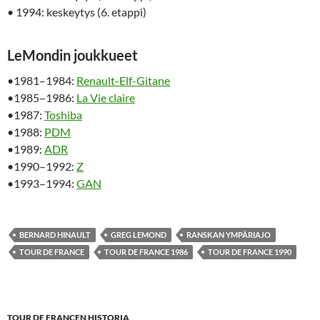
• 1994: keskeytys (6. etappi)
LeMondin joukkueet
•1981–1984:
Renault-Elf-Gitane
•1985–1986:
La Vie claire
•1987:
Toshiba
•1988:
PDM
•1989:
ADR
•1990–1992:
Z
•1993–1994:
GAN
BERNARD HINAULT
GREG LEMOND
RANSKAN YMPÄRIAJO
TOUR DE FRANCE
TOUR DE FRANCE 1986
TOUR DE FRANCE 1990
TOUR DE FRANCEN HISTORIA