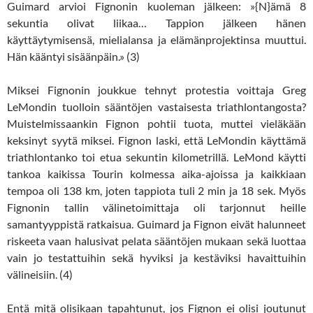
Guimard arvioi Fignonin kuoleman jälkeen: »{N}ämä 8
sekuntia olivat liikaa… Tappion jälkeen hänen
käyttäytymisensä, mielialansa ja elämänprojektinsa muuttui.
Hän kääntyi sisäänpäin.» (3)
Miksei Fignonin joukkue tehnyt protestia voittaja Greg
LeMondin tuolloin sääntöjen vastaisesta triathlontangosta?
Muistelmissaankin Fignon pohtii tuota, muttei vieläkään
keksinyt syytä miksei. Fignon laski, että LeMondin käyttämä
triathlontanko toi etua sekuntin kilometrillä. LeMond käytti
tankoa kaikissa Tourin kolmessa aika-ajoissa ja kaikkiaan
tempoa oli 138 km, joten tappiota tuli 2 min ja 18 sek. Myös
Fignonin tallin välinetoimittaja oli tarjonnut heille
samantyyppistä ratkaisua. Guimard ja Fignon eivät halunneet
riskeeta vaan halusivat pelata sääntöjen mukaan sekä luottaa
vain jo testattuihin sekä hyviksi ja kestäviksi havaittuihin
välineisiin. (4)
Entä mitä olisikaan tapahtunut, jos Fignon ei olisi joutunut