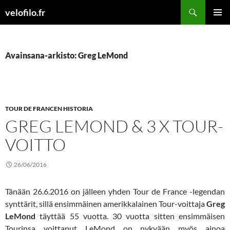
Siirry
Etsi
velofilo.fr
sisältöön
ENSISIJ
VALIKK
Avainsana-arkisto: Greg LeMond
TOUR DE FRANCEN HISTORIA
GREG LEMOND & 3 X TOUR-
VOITTO
26/06/2016
Tänään 26.6.2016 on jälleen yhden Tour de France -legendan
synttärit, sillä ensimmäinen amerikkalainen Tour-voittaja
Greg
LeMond
täyttää 55 vuotta. 30 vuotta sitten ensimmäisen
Tourinsa voittanut LeMond on nykyään myös ainoa