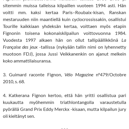
sitemmin muissa talleissa kilpaillen vuoteen 1994 asti. Hän
voitti mm. kaksi kertaa Paris–Roubaix-kisan, Ranskan
mestaruuden niin maantiellä kuin cyclocrossissakin, osallistui
Tourille kaikkiaan yhdeksän kertaa, voittaen myös etapin
Fignonin toisena kokonaiskilpailun voittovuonna 1984.
Vuodesta 1997 alkaen hän on ollut tallipäällikkönä
La
Française des jeux
-tallissa (nykyään tallin nimi on lyhennetty
muotoon FDJ), jossa Jussi Veikkanenkin on ajanut melkein
koko ammattilaisuransa.
3. Guimard raconte Fignon,
Vélo Magazine
n°479/Octobre
2010, s. 68.
4. Katkerana Fignon kertoo, että hän yritti osallistua pari
kuukautta myöhemmin triathlontangolla varaustetulla
pyörällä Grand Prix Eddy Merckx -kisaan, mutta kilpailun jury
oli kieltänyt sen.