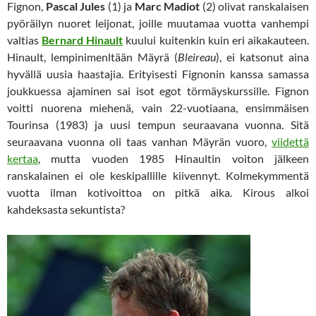
Fignon,
Pascal Jules
(1) ja
Marc Madiot
(2) olivat ranskalaisen
pyöräilyn nuoret leijonat, joille muutamaa vuotta vanhempi
valtias
Bernard Hinault
kuului kuitenkin kuin eri aikakauteen.
Hinault, lempinimenltään Mäyrä (
Bleireau
), ei katsonut aina
hyvällä uusia haastajia. Erityisesti Fignonin kanssa samassa
joukkuessa ajaminen sai isot egot törmäyskurssille. Fignon
voitti nuorena miehenä, vain 22-vuotiaana, ensimmäisen
Tourinsa (1983) ja uusi tempun seuraavana vuonna. Sitä
seuraavana vuonna oli taas vanhan Mäyrän vuoro,
viidettä
kertaa
, mutta vuoden 1985 Hinaultin voiton jälkeen
ranskalainen ei ole keskipallille kiivennyt. Kolmekymmentä
vuotta ilman kotivoittoa on pitkä aika. Kirous alkoi
kahdeksasta sekuntista?