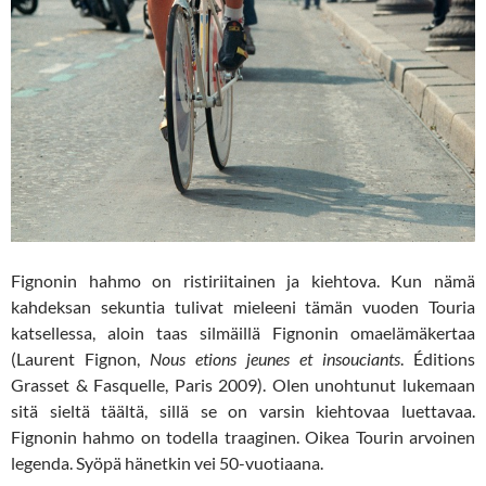
Fignonin hahmo on ristiriitainen ja kiehtova. Kun nämä
kahdeksan sekuntia tulivat mieleeni tämän vuoden Touria
katsellessa, aloin taas silmäillä Fignonin omaelämäkertaa
(Laurent Fignon,
Nous etions jeunes et insouciants
. Éditions
Grasset & Fasquelle, Paris 2009). Olen unohtunut lukemaan
sitä sieltä täältä, sillä se on varsin kiehtovaa luettavaa.
Fignonin hahmo on todella traaginen. Oikea Tourin arvoinen
legenda. Syöpä hänetkin vei 50-vuotiaana.