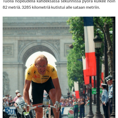
Tuolla nopeudella kahdeksassa sekunnissa pyörä kulkee noin
82 metriä. 3285 kilometriä kutistui alle sataan metriin.