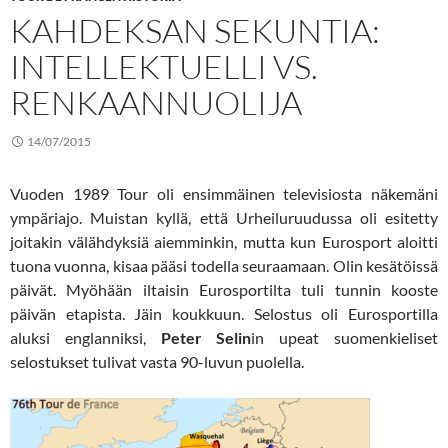
KAHDEKSAN SEKUNTIA:
INTELLEKTUELLI VS.
RENKAANNUOLIJA
14/07/2015
Vuoden 1989 Tour oli ensimmäinen televisiosta näkemäni
ympäriajo. Muistan kyllä, että Urheiluruudussa oli esitetty
joitakin välähdyksiä aiemminkin, mutta kun Eurosport aloitti
tuona vuonna, kisaa pääsi todella seuraamaan. Olin kesätöissä
päivät. Myöhään iltaisin Eurosportilta tuli tunnin kooste
päivän etapista. Jäin koukkuun. Selostus oli Eurosportilla
aluksi englanniksi,
Peter Selin
in upeat suomenkieliset
selostukset tulivat vasta 90-luvun puolella.