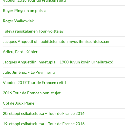
Vuoden 2018 Tour de Francen reitti
Roger Pingeon on poissa
Roger Walkowiak
Tuleva ranskalainen Tour-voittaja?
Jacques Anquetil oli luokittelematon myös ihmissuhteissaan
Adieu, Ferdi Kübler
Jacques Anquetilin ihmetupla – 1900-luvun kovin urheiluteko!
Julio Jiménez – Le Puyn herra
Vuoden 2017 Tour de Francen reitti
2016 Tour de Francen onnistujat
Col de Joux Plane
20. etappi esikatselussa – Tour de France 2016
19. etappi esikatselussa – Tour de France 2016