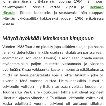
jo ensimmäisellä yrityksellään vuonna 1984 hän nousi
palkintopallille, toisella kertaa kiipesi jo
Bernard
Hinault
’n jälkeen kakkoseksi ja seuraavaksi hän tuuppasi
Mäyrän ykköspallilta kakkoseksi vuoden 1986 erikoisessa
kisassa.
Mäyrä hyökkää Helmikanan kimppuun
Vuoden 1986 Touria on pidetty jopa kaikkien aikojen parhaana
(ei ehkä tietenkään niinkään usein ranskalaisten parissa vaan
enemmänkin ison veden takana) ja se on saanut vielä vuosia
myöhemminkin paljon mustetta virtaamaan ja videoita
pyörimään. Kisaa voidaan tarkastella monesta näkökulmasta,
mutta on hyviä perusteluita epäillä, että Hinault – joka oli
luvannut tänä vuonna auttaa Helmikanaksikin kutsutun
LeMondin voitoon – yrittikin tosissaan voittaa kuudennen
Tourinsa. La Vie Claire -joukkueen tähtiajajat olivat sopineet
Hinault’n ajavan viimeisellä Tourillaan LeMondin voittajaksi,
koska edellisenä vuonna LeMond oli auttanut silloisen