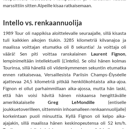
marssittiin sitten Alpeille kisaa ratkaisemaan.
Intello vs. renkaannuolija
1989 Tour oli nappikisa aloittelevalle seuraajalle, sillä kisasta
tuli kaikkien aikojen tiukin. 3285 kilometriä kilvanajoa ja
maalissa voittajan etumatka oli 8 sekuntia! Ja voittaja oli
väärä! Sen piti voittaa ranskalainen
Laurent Fignon
,
lempinimeltään intellektuelli (
L’intello
). Se olisi hänen kolmas
Tourinsa, sillä hänellä oli viidenkymmenen sekuntin etumatka
ennen ratkaisevaa, Versaillesista Pariisin Champs-Élyséelle
ajattevaa 24,5 kilometriä pitkää henkilökohtaista aika-ajoa.
Fignon ei ollut parhaimmillaan aika-ajossa, mutta hän laski,
että hän voisi hävitä hänen niskaansa hengittävälle
amerikkalaiselle
Greg LeMondille
(entiselle
joukkuetoverilleen, sittemmin inhoamalleen renkaannuolijalle)
korkeintaan puoli minuuttia. Kyllä Fignon oli kelpo aika-
ajajakin, sillä maalissa hänen keskinopeutensa oli 52 km/h.