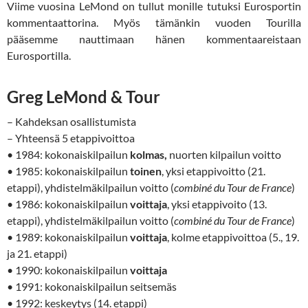
Viime vuosina LeMond on tullut monille tutuksi Eurosportin
kommentaattorina. Myös tämänkin vuoden Tourilla
pääsemme nauttimaan hänen kommentaareistaan
Eurosportilla.
Greg LeMond & Tour
– Kahdeksan osallistumista
– Yhteensä 5 etappivoittoa
• 1984: kokonaiskilpailun
kolmas,
nuorten kilpailun voitto
• 1985: kokonaiskilpailun
toinen
,
yksi etappivoitto (21.
etappi), yhdistelmäkilpailun voitto (
combiné du Tour de France
)
• 1986: kokonaiskilpailun
voittaja
, yksi etappivoito (13.
etappi), yhdistelmäkilpailun voitto (
combiné du Tour de France
)
• 1989: kokonaiskilpailun
voittaja
, kolme etappivoittoa (5., 19.
ja 21. etappi)
• 1990: kokonaiskilpailun
voittaja
• 1991: kokonaiskilpailun seitsemäs
• 1992: keskeytys (14. etappi)