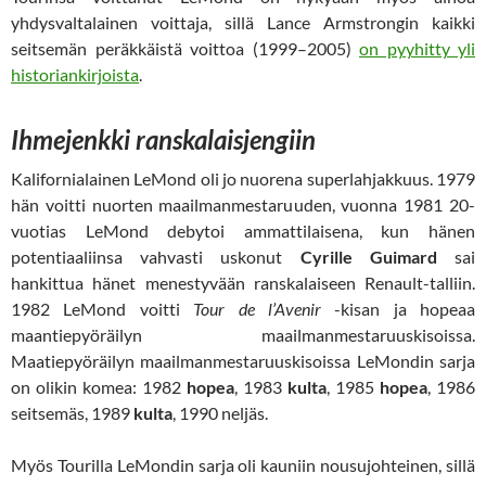
yhdysvaltalainen voittaja, sillä Lance Armstrongin kaikki
seitsemän peräkkäistä voittoa (1999–2005)
on pyyhitty yli
historiankirjoista
.
Ihmejenkki ranskalaisjengiin
Kalifornialainen LeMond oli jo nuorena superlahjakkuus. 1979
hän voitti nuorten maailmanmestaruuden, vuonna 1981 20-
vuotias LeMond debytoi ammattilaisena, kun hänen
potentiaaliinsa vahvasti uskonut
Cyrille Guimard
sai
hankittua hänet menestyvään ranskalaiseen Renault-talliin.
1982 LeMond voitti
Tour de l’Avenir
-kisan ja hopeaa
maantiepyöräilyn maailmanmestaruuskisoissa.
Maatiepyöräilyn maailmanmestaruuskisoissa LeMondin sarja
on olikin komea: 1982
hopea
, 1983
kulta
, 1985
hopea
, 1986
seitsemäs, 1989
kulta
, 1990 neljäs.
Myös Tourilla LeMondin sarja oli kauniin nousujohteinen, sillä