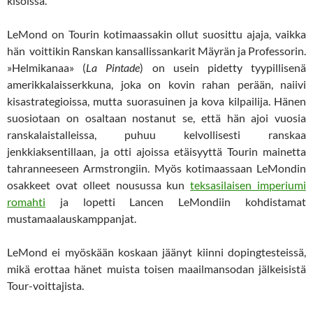
kisoissa.
LeMond on Tourin kotimaassakin ollut suosittu ajaja, vaikka
hän voittikin Ranskan kansallissankarit Mäyrän ja Professorin.
»Helmikanaa» (
La Pintade
) on usein pidetty tyypillisenä
amerikkalaisserkkuna, joka on kovin rahan perään, naiivi
kisastrategioissa, mutta suorasuinen ja kova kilpailija. Hänen
suosiotaan on osaltaan nostanut se, että hän ajoi vuosia
ranskalaistalleissa, puhuu kelvollisesti ranskaa
jenkkiaksentillaan, ja otti ajoissa etäisyyttä Tourin mainetta
tahranneeseen Armstrongiin. Myös kotimaassaan LeMondin
osakkeet ovat olleet nousussa kun
teksasilaisen imperiumi
romahti
ja lopetti Lancen LeMondiin kohdistamat
mustamaalauskamppanjat.
LeMond ei myöskään koskaan jäänyt kiinni dopingtesteissä,
mikä erottaa hänet muista toisen maailmansodan jälkeisistä
Tour-voittajista.