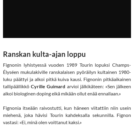
Ranskan kulta-ajan loppu
Fignonin lyhistyessä vuoden 1989 Tourin lopuksi Champs-
Élyséen mukulakiville ranskalaisen pyöräilyn kultainen 1980-
luku päättyi ja alkoi pitkä kuiva kausi. Fignonin pitkäaikainen
tallipäällikkö
Cyrille Guimard
arvioi jälkikäteen: »Sen jälkeen
alkoi biologinen doping eikä mikään ollut enää ennallaan.»
Fignonia itseään raivostutti, kun häneen viitattiin niin usein
miehenä, joka hävisi Tourin kahdeksalla sekunnilla. Fignon
vastasi: »Ei, minä olen voittanut kaksi.»