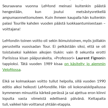
Seuraavana vuonna LeMond meinasi kuitenkin päästä
hengestään, kun joutui metsästysretkellä
ampumaonnettomuteen. Kuin ihmeen kaupalla hän kuitenkin
palasi Tourille kahden vuoden päästä luokkaantumisestaan –
voittajana!
LeMondin toinen voitto oli sekin ikimuistoinen, myös joillakin
perusteilla vuosisadan Tour. Ei pelkästään siksi, että se oli
toistaiseksi kaikkien aikojen tiukin: vain 8 sekuntia erotti
Pariisissa kisan pääpurakeita, »Professori»
Laurent Fignon
in
tappioksi. Tätä vuoden 1989 kisaa
on käsitelty jo aiemmin
Velofilossa
.
Eikä se kolmaskaan voitto tullut helpolla, sillä vuoden 1990
editio alkoi heikosti LeMondille. Hän oli kokonaiskilpailussa
kymmenen minuuttia kärkeä perässä ja sai ajettua eron kiinni
lopulta vasta viimeistä edellisenä päivänä. Keltapaita
tuli, vaikkei hän voittanut yhtään etappia.