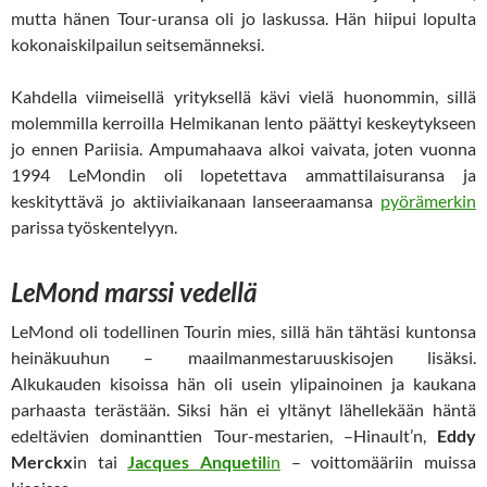
mutta hänen Tour-uransa oli jo laskussa. Hän hiipui lopulta
kokonaiskilpailun seitsemänneksi.
Kahdella viimeisellä yrityksellä kävi vielä huonommin, sillä
molemmilla kerroilla Helmikanan lento päättyi keskeytykseen
jo ennen Pariisia. Ampumahaava alkoi vaivata, joten vuonna
1994 LeMondin oli lopetettava ammattilaisuransa ja
keskityttävä jo aktiiviaikanaan lanseeraamansa
pyörämerkin
parissa työskentelyyn.
LeMond marssi vedellä
LeMond oli todellinen Tourin mies, sillä hän tähtäsi kuntonsa
heinäkuuhun – maailmanmestaruuskisojen lisäksi.
Alkukauden kisoissa hän oli usein ylipainoinen ja kaukana
parhaasta terästään. Siksi hän ei yltänyt lähellekään häntä
edeltävien dominanttien Tour-mestarien, –Hinault’n,
Eddy
Merckx
in tai
Jacques Anquetil
in
– voittomääriin muissa