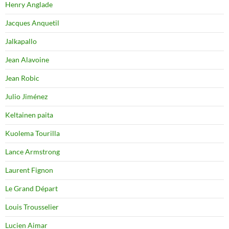
Henry Anglade
Jacques Anquetil
Jalkapallo
Jean Alavoine
Jean Robic
Julio Jiménez
Keltainen paita
Kuolema Tourilla
Lance Armstrong
Laurent Fignon
Le Grand Départ
Louis Trousselier
Lucien Aimar