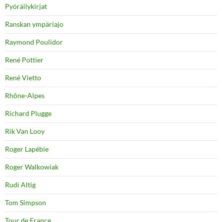
Pyöräilykirjat
Ranskan ympäriajo
Raymond Poulidor
René Pottier
René Vietto
Rhône-Alpes
Richard Plugge
Rik Van Looy
Roger Lapébie
Roger Walkowiak
Rudi Altig
Tom Simpson
Tour de France