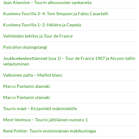
Jean Alavoine – Tourin alkuvuosien sankareita
Kuolema Tourilla 3–4: Tom Simpson ja Fabio Casartelli
Kuolema Tourilla 1–2: Hélière ja Cepeda
Vaihteiden kehitys ja Tour de France
Pyöräilyn dopingslangi
Joukkuekeskeyttämiset (osa 1) – Tour de France 1907 ja Alcyon-tallin
vetäytyminen
Valkoinen paita – Maillot blanc
Marco Pantanin alamäki
Marco Pantanin ylämäki
Tourin mäet – Kirjavinkit mäkimiehille
Mont Ventoux – Tourin jättiläinen numero 1
René Pottier: Tourin ensimmäinen mäkikuningas