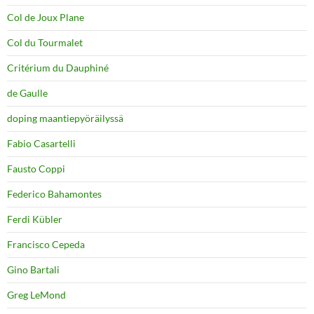
Col de Joux Plane
Col du Tourmalet
Critérium du Dauphiné
de Gaulle
doping maantiepyöräilyssä
Fabio Casartelli
Fausto Coppi
Federico Bahamontes
Ferdi Kübler
Francisco Cepeda
Gino Bartali
Greg LeMond