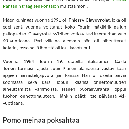
Pantanin traagisen kohtalon
muistaa moni.
Mäen kuningas vuonna 1991 oli
Thierry Claveyrolat
, joka oli
edellisenä vuonna voittanut koko Tourin mäkikirikilpailun
pallopaidan. Claveyrolat, »Vizillen kotka», teki itsemurhan vain
40-vuotiaana. Pari viikkoa aiemmin hän oli aiheuttanut
kolarin, jossa neljä ihmistä oli loukkaantunut.
Vuonna 1984 Tourin 19. etapilla italialainen
Carlo
Tonon
törmäsi rajusti Joux Planen alamäessä vastavirtaan
ajajeen harrastelijapyöräilijän kanssa. Hän oli useita päiviä
koomassa sekä kärsi lopun ikäänsä onnettomuuden
aiheuttamista vammoista. Hänen pyöräilyuransa loppui
tuohon onnettomuuteen. Hänkin päätti itse päivänsä 41-
vuotiaana.
Pomo meinaa poksahtaa