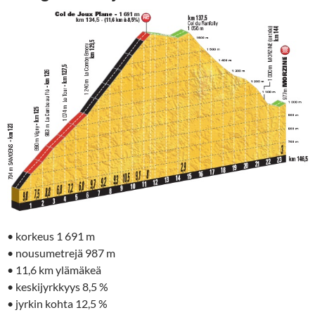
• korkeus 1 691 m
• nousumetrejä 987 m
•
11,6 km ylämäkeä
• keskijyrkkyys 8,5 %
• jyrkin kohta 12,5 %