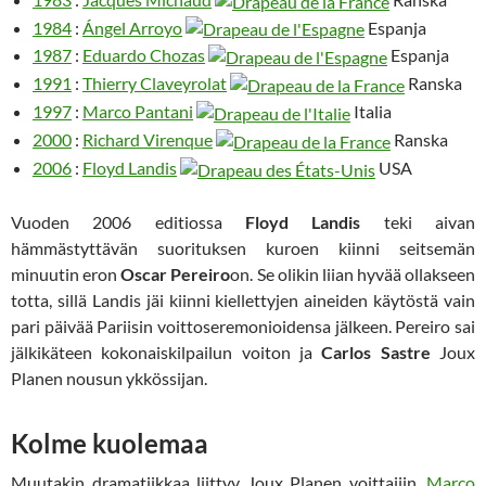
1984
:
Ángel Arroyo
Espanja
1987
:
Eduardo Chozas
Espanja
1991
:
Thierry Claveyrolat
Ranska
1997
:
Marco Pantani
Italia
2000
:
Richard Virenque
Ranska
2006
:
Floyd Landis
USA
Vuoden 2006 editiossa
Floyd Landis
teki aivan
hämmästyttävän suorituksen kuroen kiinni seitsemän
minuutin eron
Oscar Pereiro
on. Se olikin liian hyvää ollakseen
totta, sillä Landis jäi kiinni kiellettyjen aineiden käytöstä vain
pari päivää Pariisin voittoseremonioidensa jälkeen. Pereiro sai
jälkikäteen kokonaiskilpailun voiton ja
Carlos Sastre
Joux
Planen nousun ykkössijan.
Kolme kuolemaa
Muutakin dramatiikkaa liittyy Joux Planen voittajiin.
Marco