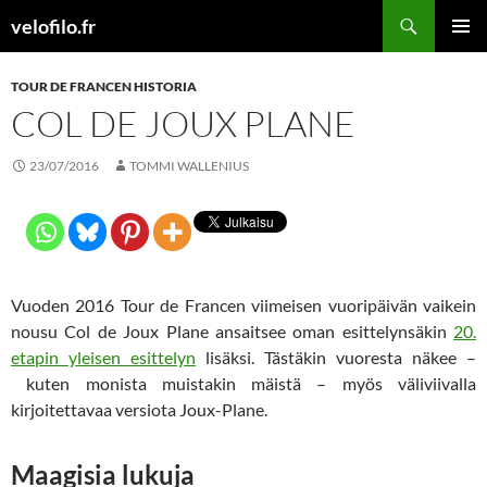
Siirry
Etsi
velofilo.fr
sisältöön
ENSISIJ
VALIKK
TOUR DE FRANCEN HISTORIA
COL DE JOUX PLANE
23/07/2016
TOMMI WALLENIUS
Vuoden 2016 Tour de Francen viimeisen vuoripäivän vaikein
nousu Col de Joux Plane ansaitsee oman esittelynsäkin
20.
etapin yleisen esittelyn
lisäksi. Tästäkin vuoresta näkee –
kuten monista muistakin mäistä – myös väliviivalla
kirjoitettavaa versiota Joux-Plane.
Maagisia lukuja