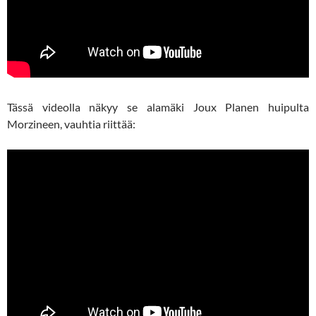
Tässä videolla näkyy se alamäki Joux Planen huipulta
Morzineen, vauhtia riittää: