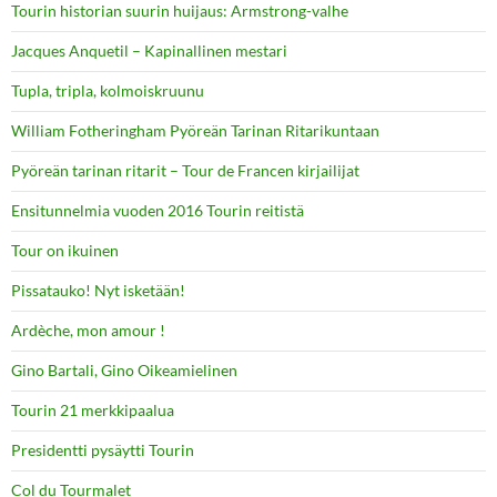
Tourin historian suurin huijaus: Armstrong-valhe
Jacques Anquetil – Kapinallinen mestari
Tupla, tripla, kolmoiskruunu
William Fotheringham Pyöreän Tarinan Ritarikuntaan
Pyöreän tarinan ritarit – Tour de Francen kirjailijat
Ensitunnelmia vuoden 2016 Tourin reitistä
Tour on ikuinen
Pissatauko! Nyt isketään!
Ardèche, mon amour !
Gino Bartali, Gino Oikeamielinen
Tourin 21 merkkipaalua
Presidentti pysäytti Tourin
Col du Tourmalet