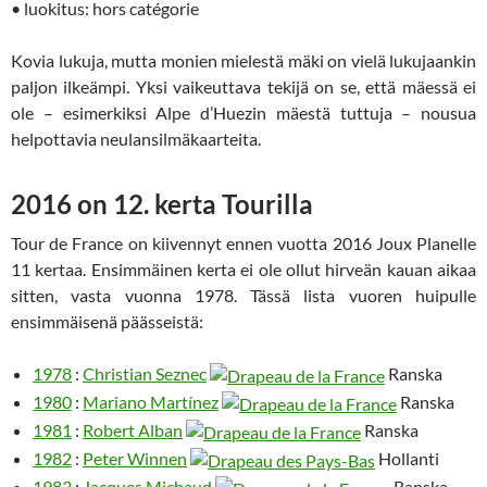
• luokitus: hors catégorie
Kovia lukuja, mutta monien mielestä mäki on vielä lukujaankin
paljon ilkeämpi. Yksi vaikeuttava tekijä on se, että mäessä ei
ole – esimerkiksi Alpe d’Huezin mäestä tuttuja – nousua
helpottavia neulansilmäkaarteita.
2016 on 12. kerta Tourilla
Tour de France on kiivennyt ennen vuotta 2016 Joux Planelle
11 kertaa. Ensimmäinen kerta ei ole ollut hirveän kauan aikaa
sitten, vasta vuonna 1978. Tässä lista vuoren huipulle
ensimmäisenä päässeistä:
1978
:
Christian Seznec
Ranska
1980
:
Mariano Martínez
Ranska
1981
:
Robert Alban
Ranska
1982
:
Peter Winnen
Hollanti
1983
:
Jacques Michaud
Ranska