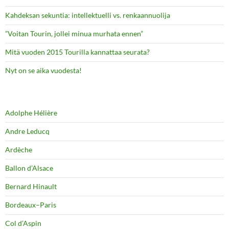
Kahdeksan sekuntia: intellektuelli vs. renkaannuolija
”Voitan Tourin, jollei minua murhata ennen”
Mitä vuoden 2015 Tourilla kannattaa seurata?
Nyt on se aika vuodesta!
Adolphe Hélière
Andre Leducq
Ardèche
Ballon d’Alsace
Bernard Hinault
Bordeaux–Paris
Col d’Aspin