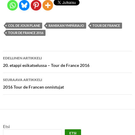
COL DE JOUX PLANE
RANSKAN YMPÄRIAJO
TOUR DE FRANCE
TOUR DE FRANCE 2016
Artikkelien
EDELLINEN ARTIKKELI
selaus
20. etappi esikatselussa – Tour de France 2016
SEURAAVA ARTIKKELI
2016 Tour de Francen onnistujat
Etsi
ETSI