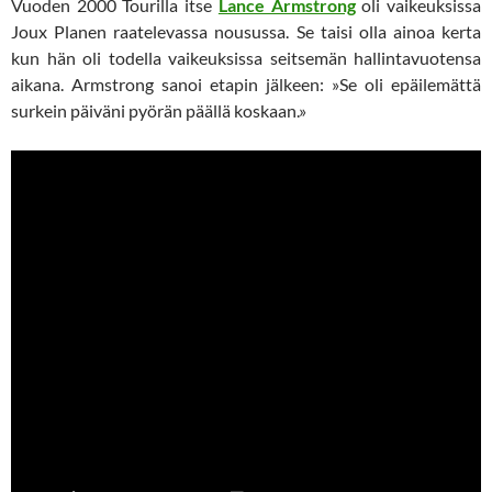
Vuoden 2000 Tourilla itse
Lance Armstrong
oli vaikeuksissa
Joux Planen raatelevassa nousussa. Se taisi olla ainoa kerta
kun hän oli todella vaikeuksissa seitsemän hallintavuotensa
aikana. Armstrong sanoi etapin jälkeen: »Se oli epäilemättä
surkein päiväni pyörän päällä koskaan.»