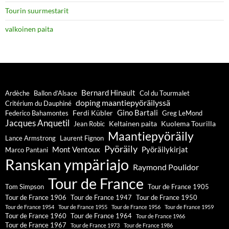
Tourin suurmestarit
valkoinen paita
Bernard Hinault
Ardèche
Ballon d’Alsace
Col du Tourmalet
doping maantiepyöräilyssä
Critérium du Dauphiné
Gino Bartali
Ferdi Kübler
Federico Bahamontes
Greg LeMond
Jacques Anquetil
Keltainen paita
Kuolema Tourilla
Jean Robic
Maantiepyöräily
Lance Armstrong
Laurent Fignon
Pyöräily
Mont Ventoux
Pyöräilykirjat
Marco Pantani
Ranskan ympäriajo
Raymond Poulidor
Tour de France
Tom Simpson
Tour de France 1905
Tour de France 1906
Tour de France 1947
Tour de France 1950
Tour de France 1954
Tour de France 1955
Tour de France 1956
Tour de France 1959
Tour de France 1960
Tour de France 1964
Tour de France 1966
Tour de France 1967
Tour de France 1973
Tour de France 1986