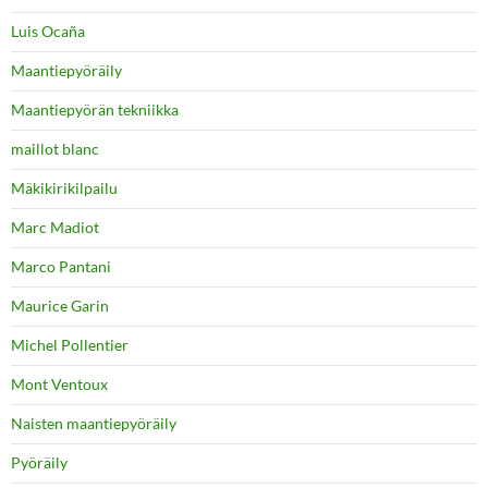
Luis Ocaña
Maantiepyöräily
Maantiepyörän tekniikka
maillot blanc
Mäkikirikilpailu
Marc Madiot
Marco Pantani
Maurice Garin
Michel Pollentier
Mont Ventoux
Naisten maantiepyöräily
Pyöräily