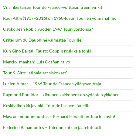
Viisinkertaisen Tour de France -voittajan treenivinkit
Rudi Altig (1937–2016) oli 1960-luvun Tourien voimahahmo
Ostiko Jean Robic vuoden 1947 Tour-voittonsa?
Critérium du Dauphiné valmistaa Tourille
Kun Gino Bartali Fausto Coppin roskiksia tonki
Merckx, maahan! Luis Ocañan raivo
Tour & Giro: latinalaiset siskokset?
Lucien Aimar – 1966 Tour de Francen yllätysvoittaja
Raymond Poulidor – »Ikuinen kakkonen» on sydänten ykkönen
Keskiviikon kirjavinkit Tour de France -faneille
Mäyrän muodonmuutos – Bernard Hinault on Tourin kovin!
Federico Bahamontes – Toledon kotkan jäätelötuutti