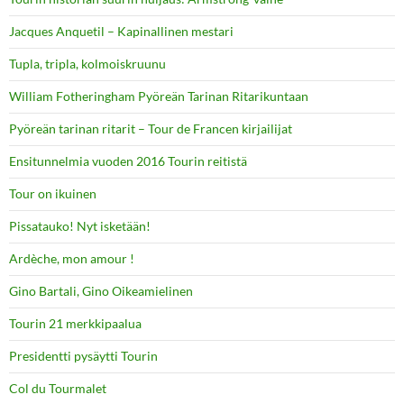
Jacques Anquetil – Kapinallinen mestari
Tupla, tripla, kolmoiskruunu
William Fotheringham Pyöreän Tarinan Ritarikuntaan
Pyöreän tarinan ritarit – Tour de Francen kirjailijat
Ensitunnelmia vuoden 2016 Tourin reitistä
Tour on ikuinen
Pissatauko! Nyt isketään!
Ardèche, mon amour !
Gino Bartali, Gino Oikeamielinen
Tourin 21 merkkipaalua
Presidentti pysäytti Tourin
Col du Tourmalet