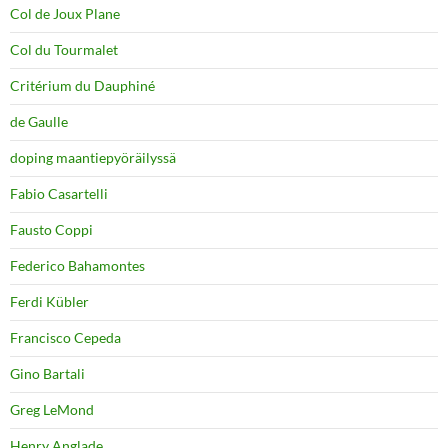
Col de Joux Plane
Col du Tourmalet
Critérium du Dauphiné
de Gaulle
doping maantiepyöräilyssä
Fabio Casartelli
Fausto Coppi
Federico Bahamontes
Ferdi Kübler
Francisco Cepeda
Gino Bartali
Greg LeMond
Henry Anglade