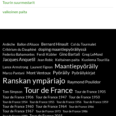
Tourin suurmestarit
valkoinen paita
Bernard Hinault
Ardèche
Ballon d’Alsace
Col du Tourmalet
doping maantiepyöräilyssä
Critérium du Dauphiné
Gino Bartali
Ferdi Kübler
Federico Bahamontes
Greg LeMond
Jacques Anquetil
Keltainen paita
Kuolema Tourilla
Jean Robic
Maantiepyöräily
Lance Armstrong
Laurent Fignon
Pyöräily
Mont Ventoux
Pyöräilykirjat
Marco Pantani
Ranskan ympäriajo
Raymond Poulidor
Tour de France
Tom Simpson
Tour de France 1905
Tour de France 1906
Tour de France 1947
Tour de France 1950
Tour de France 1954
Tour de France 1955
Tour de France 1956
Tour de France 1959
Tour de France 1960
Tour de France 1964
Tour de France 1966
Tour de France 1967
Tour de France 1973
Tour de France 1986
Tour de France 2015
Tour de France 1989