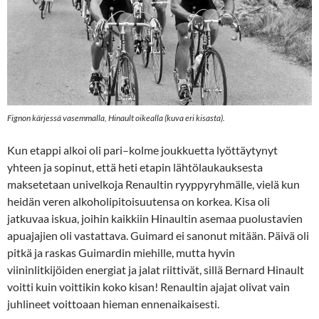
Fignon kärjessä vasemmalla, Hinault oikealla (kuva eri kisasta).
Kun etappi alkoi oli pari–kolme joukkuetta lyöttäytynyt
yhteen ja sopinut, että heti etapin lähtölaukauksesta
maksetetaan univelkoja Renaultin ryyppyryhmälle, vielä kun
heidän veren alkoholipitoisuutensa on korkea. Kisa oli
jatkuvaa iskua, joihin kaikkiin Hinaultin asemaa puolustavien
apuajajien oli vastattava. Guimard ei sanonut mitään. Päivä oli
pitkä ja raskas Guimardin miehille, mutta hyvin
viininlitkijöiden energiat ja jalat riittivät, sillä Bernard Hinault
voitti kuin voittikin koko kisan! Renaultin ajajat olivat vain
juhlineet voittoaan hieman ennenaikaisesti.