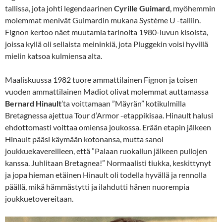
tallissa, jota johti legendaarinen
Cyrille Guimard
, myöhemmin
molemmat menivät Guimardin mukana Système U -talliin.
Fignon kertoo näet muutamia tarinoita 1980-luvun kisoista,
joissa kyllä oli sellaista meininkiä, jota Pluggekin voisi hyvillä
mielin katsoa kulmiensa alta.
Maaliskuussa 1982 tuore ammattilainen Fignon ja toisen
vuoden ammattilainen Madiot olivat molemmat auttamassa
Bernard Hinault
’ta voittamaan ”Mäyrän” kotikulmilla
Bretagnessa ajettua Tour d’Armor -etappikisaa. Hinault halusi
ehdottomasti voittaa omiensa joukossa. Erään etapin jälkeen
Hinault pääsi käymään kotonansa, mutta sanoi
joukkuekavereilleen, että ”Palaan ruokailun jälkeen pullojen
kanssa. Juhlitaan Bretagnea!” Normaalisti tiukka, keskittynyt
ja jopa hieman etäinen Hinault oli todella hyvällä ja rennolla
päällä, mikä hämmästytti ja ilahdutti hänen nuorempia
joukkuetovereitaan.