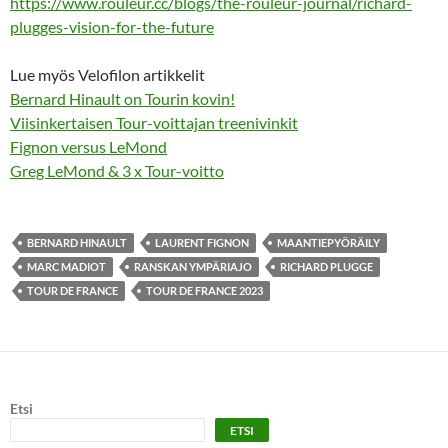
https://www.rouleur.cc/blogs/the-rouleur-journal/richard-
plugges-vision-for-the-future
Lue myös Velofilon artikkelit
Bernard Hinault on Tourin kovin!
Viisinkertaisen Tour-voittajan treenivinkit
Fignon versus LeMond
Greg LeMond & 3 x Tour-voitto
BERNARD HINAULT
LAURENT FIGNON
MAANTIEPYÖRÄILY
MARC MADIOT
RANSKAN YMPÄRIAJO
RICHARD PLUGGE
TOUR DE FRANCE
TOUR DE FRANCE 2023
Etsi
ETSI