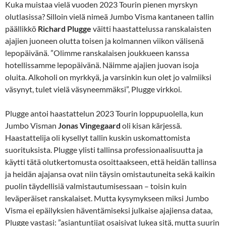
Kuka muistaa vielä vuoden 2023 Tourin pienen myrskyn
olutlasissa? Silloin vielä nimeä Jumbo Visma kantaneen tallin
päällikkö
Richard Plugge
väitti haastattelussa ranskalaisten
ajajien juoneen olutta toisen ja kolmannen viikon välisenä
lepopäivänä. ”Olimme ranskalaisen joukkueen kanssa
hotellissamme lepopäivänä. Näimme ajajien juovan isoja
oluita. Alkoholi on myrkkyä, ja varsinkin kun olet jo valmiiksi
väsynyt, tulet vielä väsyneemmäksi”, Plugge virkkoi.
Plugge antoi haastattelun 2023 Tourin loppupuolella, kun
Jumbo Visman
Jonas Vingegaard
oli kisan kärjessä.
Haastattelija oli kysellyt tallin kuskin uskomattomista
suorituksista. Plugge ylisti tallinsa professionaalisuutta ja
käytti tätä olutkertomusta osoittaakseen, että heidän tallinsa
ja heidän ajajansa ovat niin täysin omistautuneita sekä kaikin
puolin täydellisiä valmistautumisessaan – toisin kuin
leväperäiset ranskalaiset. Mutta kysymykseen miksi Jumbo
Visma ei epäilyksien häventämiseksi julkaise ajajiensa dataa,
Plugge vastasi: ”asiantuntijat osaisivat lukea sitä, mutta suurin