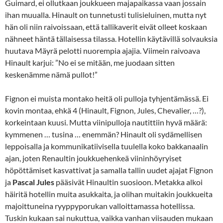
Guimard, ei ollutkaan joukkueen majapaikassa vaan jossain
ihan muualla. Hinault on tunnetusti tulisieluinen, mutta nyt
hän oli niin raivoissaan, että tallikaverit eivät olleet koskaan
nähneet häntä tällaisessa tilassa. Hotellin käytävillä solvauksia
huutava Mäyrä pelotti nuorempia ajajia. Viimein raivoava
Hinault karjui: ”No ei se mitään, me juodaan sitten
keskenämme nämä pullot!”
Fignon ei muista montako heitä oli pulloja tyhjentämässä. Ei
kovin montaa, ehkä 4 (Hinault, Fignon, Jules, Chevalier, …?),
korkeintaan kuusi. Mutta viinipulloja nautittiin hyvä määrä:
kymmenen … tusina … enemmän? Hinault oli sydämellisen
leppoisalla ja kommunikatiivisella tuulella koko bakkanaalin
ajan, joten Renaultin joukkuehenkeä viininhöyryiset
höpöttämiset kasvattivat ja samalla tallin uudet ajajat Fignon
ja
Pascal Jules
pääsivät Hinaultin suosioon. Metakka alkoi
häiritä hotellin muita asukkaita, ja olihan muitakin joukkueita
majoittuneina ryyppyporukan valloittamassa hotellissa.
Tuskin kukaan sai nukuttua, vaikka vanhan viisauden mukaan