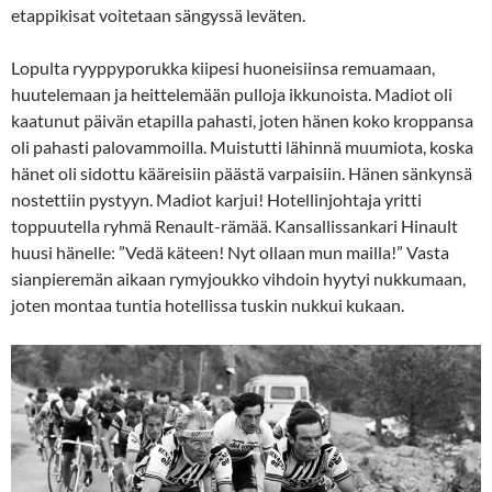
etappikisat voitetaan sängyssä leväten.
Lopulta ryyppyporukka kiipesi huoneisiinsa remuamaan,
huutelemaan ja heittelemään pulloja ikkunoista. Madiot oli
kaatunut päivän etapilla pahasti, joten hänen koko kroppansa
oli pahasti palovammoilla. Muistutti lähinnä muumiota, koska
hänet oli sidottu kääreisiin päästä varpaisiin. Hänen sänkynsä
nostettiin pystyyn. Madiot karjui! Hotellinjohtaja yritti
toppuutella ryhmä Renault-rämää. Kansallissankari Hinault
huusi hänelle: ”Vedä käteen! Nyt ollaan mun mailla!” Vasta
sianpieremän aikaan rymyjoukko vihdoin hyytyi nukkumaan,
joten montaa tuntia hotellissa tuskin nukkui kukaan.