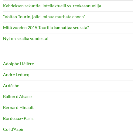
Kahdeksan sekuntia: intellektuelli vs. renkaannuolija
”Voitan Tourin, jollei minua murhata ennen”
Mitä vuoden 2015 Tourilla kannattaa seurata?
Nyt on se aika vuodesta!
Adolphe Hélière
Andre Leducq
Ardèche
Ballon d’Alsace
Bernard Hinault
Bordeaux–Paris
Col d’Aspin