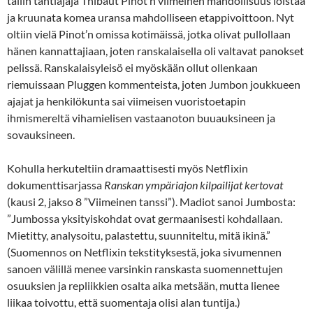
tallin tähtiajaja Thibaut Pinot’n viimeinen mahdollisuus loistaa
ja kruunata komea uransa mahdolliseen etappivoittoon. Nyt
oltiin vielä Pinot’n omissa kotimäissä, jotka olivat pullollaan
hänen kannattajiaan, joten ranskalaisella oli valtavat panokset
pelissä. Ranskalaisyleisö ei myöskään ollut ollenkaan
riemuissaan Pluggen kommenteista, joten Jumbon joukkueen
ajajat ja henkilökunta sai viimeisen vuoristoetapin
ihmismereltä vihamielisen vastaanoton buuauksineen ja
sovauksineen.
Kohulla herkuteltiin dramaattisesti myös Netflixin
dokumenttisarjassa
Ranskan ympäriajon kilpailijat kertovat
(kausi 2, jakso 8 ”Viimeinen tanssi”). Madiot sanoi Jumbosta:
”Jumbossa yksityiskohdat ovat germaanisesti kohdallaan.
Mietitty, analysoitu, palastettu, suunniteltu, mitä ikinä.”
(Suomennos on Netflixin tekstityksestä, joka sivumennen
sanoen välillä menee varsinkin ranskasta suomennettujen
osuuksien ja repliikkien osalta aika metsään, mutta lienee
liikaa toivottu, että suomentaja olisi alan tuntija.)