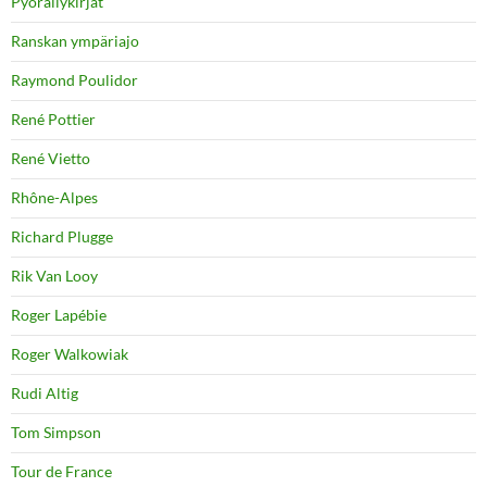
Pyöräilykirjat
Ranskan ympäriajo
Raymond Poulidor
René Pottier
René Vietto
Rhône-Alpes
Richard Plugge
Rik Van Looy
Roger Lapébie
Roger Walkowiak
Rudi Altig
Tom Simpson
Tour de France