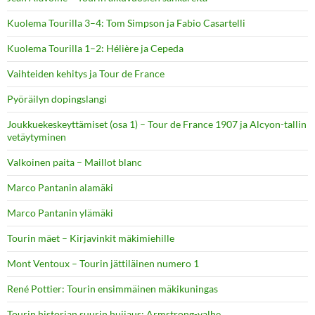
Kuolema Tourilla 3–4: Tom Simpson ja Fabio Casartelli
Kuolema Tourilla 1–2: Hélière ja Cepeda
Vaihteiden kehitys ja Tour de France
Pyöräilyn dopingslangi
Joukkuekeskeyttämiset (osa 1) – Tour de France 1907 ja Alcyon-tallin
vetäytyminen
Valkoinen paita – Maillot blanc
Marco Pantanin alamäki
Marco Pantanin ylämäki
Tourin mäet – Kirjavinkit mäkimiehille
Mont Ventoux – Tourin jättiläinen numero 1
René Pottier: Tourin ensimmäinen mäkikuningas
Tourin historian suurin huijaus: Armstrong-valhe