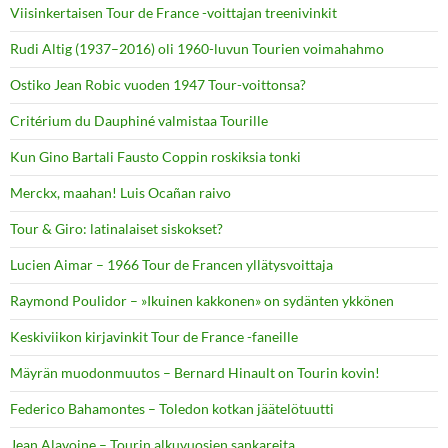
Viisinkertaisen Tour de France -voittajan treenivinkit
Rudi Altig (1937–2016) oli 1960-luvun Tourien voimahahmo
Ostiko Jean Robic vuoden 1947 Tour-voittonsa?
Critérium du Dauphiné valmistaa Tourille
Kun Gino Bartali Fausto Coppin roskiksia tonki
Merckx, maahan! Luis Ocañan raivo
Tour & Giro: latinalaiset siskokset?
Lucien Aimar – 1966 Tour de Francen yllätysvoittaja
Raymond Poulidor – »Ikuinen kakkonen» on sydänten ykkönen
Keskiviikon kirjavinkit Tour de France -faneille
Mäyrän muodonmuutos – Bernard Hinault on Tourin kovin!
Federico Bahamontes – Toledon kotkan jäätelötuutti
Jean Alavoine – Tourin alkuvuosien sankareita