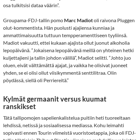
osa tulkitsisi dataa väärin”.
Groupama-FDJ-tallin pomo
Marc Madiot
oli raivona Pluggen
olut-kommentista. Hän puolusti ajajiensa kunniaa ja
ammattimaisuutta tuttuun tempperamenttiseen tyyliinsä.
Madiot vakuutti, ettei kukaan ajajista ollut juonut alkoholia
lepopäivänä. ”Jokaisena lepopäivänä meillä on yhteinen hetki
kuljettajieni ja tallin johdon välillä”, Madiot selitti. ”Johto juo
oluen, eivät välttämättä ajajat, ja vaikka he olisivat juoneet
yhden, se ei olisi ollut viisikymmentä senttilitraa. Olin
pöydässä, siellä oli Perriereitä.”
Kylmät germaanit versus kuumat
ranskikset
Tätä tallipomojen sapelienkalistelua puitiin heti tuoreeltaan
lehdissä, netissä ja sosiaalisessa mediassa. Kohu leimahti
sopivasti ennen Tourin viimeistä vuoristoetappia, joka oli FDJ-