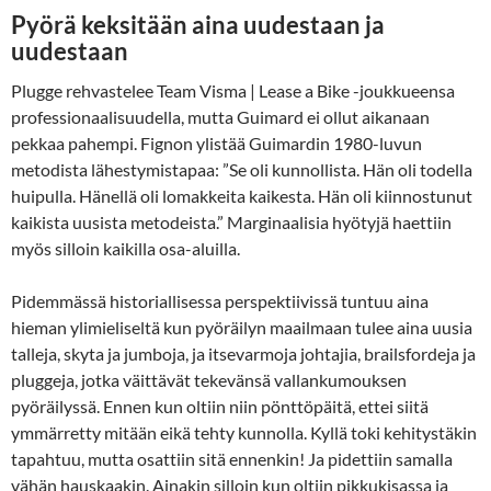
Pyörä keksitään aina uudestaan ja
uudestaan
Plugge rehvastelee Team Visma | Lease a Bike -joukkueensa
professionaalisuudella, mutta Guimard ei ollut aikanaan
pekkaa pahempi. Fignon ylistää Guimardin 1980-luvun
metodista lähestymistapaa: ”Se oli kunnollista. Hän oli todella
huipulla. Hänellä oli lomakkeita kaikesta. Hän oli kiinnostunut
kaikista uusista metodeista.” Marginaalisia hyötyjä haettiin
myös silloin kaikilla osa-aluilla.
Pidemmässä historiallisessa perspektiivissä tuntuu aina
hieman ylimieliseltä kun pyöräilyn maailmaan tulee aina uusia
talleja, skyta ja jumboja, ja itsevarmoja johtajia, brailsfordeja ja
pluggeja, jotka väittävät tekevänsä vallankumouksen
pyöräilyssä. Ennen kun oltiin niin pönttöpäitä, ettei siitä
ymmärretty mitään eikä tehty kunnolla. Kyllä toki kehitystäkin
tapahtuu, mutta osattiin sitä ennenkin! Ja pidettiin samalla
vähän hauskaakin. Ainakin silloin kun oltiin pikkukisassa ja