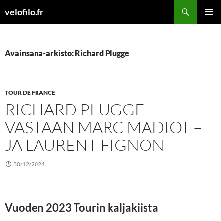
Siirry
Etsi
velofilo.fr
sisältöön
ENSISIJ
VALIKK
Avainsana-arkisto: Richard Plugge
TOUR DE FRANCE
RICHARD PLUGGE
VASTAAN MARC MADIOT –
JA LAURENT FIGNON
30/12/2024
Vuoden 2023 Tourin kaljakiista