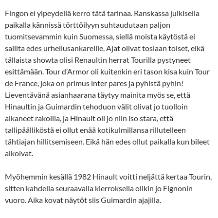
Fingon ei ylpeydellä kerro tätä tarinaa. Ranskassa julkisella
paikalla kännissä törttöilyyn suhtaudutaan paljon
tuomitsevammin kuin Suomessa, siellä moista käytöstä ei
sallita edes urheilusankareille. Ajat olivat tosiaan toiset, eikä
tällaista showta olisi Renaultin herrat Tourilla pystyneet
esittämään. Tour d’Armor oli kuitenkin eri tason kisa kuin Tour
de France, joka on primus inter pares ja pyhistä pyhin!
Lieventävänä asianhaarana täytyy mainita myös se, että
Hinaultin ja Guimardin tehoduon välit olivat jo tuolloin
alkaneet rakoilla, ja Hinault oli jo niin iso stara, että
tallipäälliköstä ei ollut enää kotikulmillansa rillutelleen
tähtiajan hillitsemiseen. Eikä hän edes ollut paikalla kun bileet
alkoivat.
Myöhemmin kesällä 1982 Hinault voitti neljättä kertaa Tourin,
sitten kahdella seuraavalla kierroksella olikin jo Fignonin
vuoro. Aika kovat näytöt siis Guimardin ajajilla.