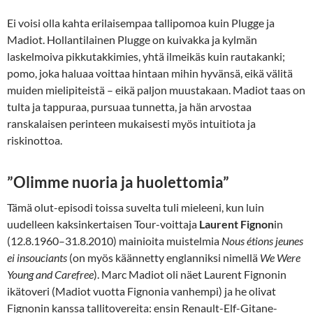
Ei voisi olla kahta erilaisempaa tallipomoa kuin Plugge ja
Madiot. Hollantilainen Plugge on kuivakka ja kylmän
laskelmoiva pikkutakkimies, yhtä ilmeikäs kuin rautakanki;
pomo, joka haluaa voittaa hintaan mihin hyvänsä, eikä välitä
muiden mielipiteistä – eikä paljon muustakaan. Madiot taas on
tulta ja tappuraa, pursuaa tunnetta, ja hän arvostaa
ranskalaisen perinteen mukaisesti myös intuitiota ja
riskinottoa.
”Olimme nuoria ja huolettomia”
Tämä olut-episodi toissa suvelta tuli mieleeni, kun luin
uudelleen kaksinkertaisen Tour-voittaja
Laurent Fignon
in
(12.8.1960–31.8.2010) mainioita muistelmia
Nous étions jeunes
ei insouciants
(on myös käännetty englanniksi nimellä
We Were
Young and Carefree
). Marc Madiot oli näet Laurent Fignonin
ikätoveri (Madiot vuotta Fignonia vanhempi) ja he olivat
Fignonin kanssa tallitovereita: ensin Renault-Elf-Gitane-