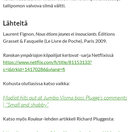
tallipomon valvova silmä vältti.
Lähteitä
Laurent Fignon,
Nous étions jeunes ei insouciants.
Éditions
Grasset & Fasquelle (Le Livre de Poche), Paris 2009.
Ranskan ympäriajon kilpailijat kertovat
-sarja Netflixissä
https://www.netflix.com/fi/title/81153133?
s=i&trkid=14170286&vlang=fi
Kohusta olutlasissa katso vaikka:
Madiot hits out at Jumbo Visma boss Plugge’s comments
| “Small and shabby”
Katso myös
Rouleur
-lehden artikkeli Richard Pluggesta: