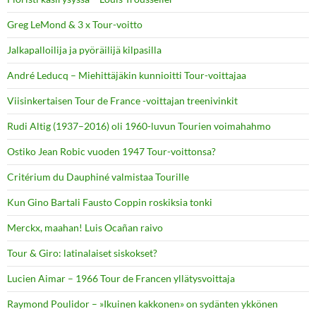
Greg LeMond & 3 x Tour-voitto
Jalkapalloilija ja pyöräilijä kilpasilla
André Leducq – Miehittäjäkin kunnioitti Tour-voittajaa
Viisinkertaisen Tour de France -voittajan treenivinkit
Rudi Altig (1937–2016) oli 1960-luvun Tourien voimahahmo
Ostiko Jean Robic vuoden 1947 Tour-voittonsa?
Critérium du Dauphiné valmistaa Tourille
Kun Gino Bartali Fausto Coppin roskiksia tonki
Merckx, maahan! Luis Ocañan raivo
Tour & Giro: latinalaiset siskokset?
Lucien Aimar – 1966 Tour de Francen yllätysvoittaja
Raymond Poulidor – »Ikuinen kakkonen» on sydänten ykkönen