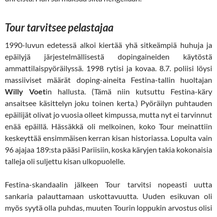
Tour tarvitsee pelastajaa
1990-luvun edetessä alkoi kiertää yhä sitkeämpiä huhuja ja
epäilyjä järjestelmällisestä dopingaineiden käytöstä
ammattilaispyöräilyssä. 1998 rytisi ja kovaa. 8.7. poliisi löysi
massiiviset määrät doping-aineita Festina-tallin huoltajan
Willy Voet
in hallusta. (Tämä niin kutsuttu Festina-käry
ansaitsee käsittelyn joku toinen kerta.) Pyöräilyn puhtauden
epäilijät olivat jo vuosia olleet kimpussa, mutta nyt ei tarvinnut
enää epäillä. Hässäkkä oli melkoinen, koko Tour meinattiin
keskeyttää ensimmäisen kerran kisan historiassa. Lopulta vain
96 ajajaa 189:sta pääsi Pariisiin, koska käryjen takia kokonaisia
talleja oli suljettu kisan ulkopuolelle.
Festina-skandaalin jälkeen Tour tarvitsi nopeasti uutta
sankaria palauttamaan uskottavuutta. Uuden esikuvan oli
myös syytä olla puhdas, muuten Tourin loppukin arvostus olisi