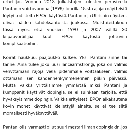
urheilijat. Vuonna 2013 julkaistujen tulosten perusteella
Pantanin voittovuonna (1998) Tourilla 18:sta ajajan näytteistä
löytyi todisteita EPOn käytöstä. Pantanin ja Ullrichin näytteet
olivat näiden kahdeksantoista joukossa. Muistutettakoon
tässä myös, että vuosien 1990 ja 2007 välillä 30
kilpapyöräilijää kuoli EPOn käytöstä johtuviin
komplikaatioihin.
Koirat haukkuu, pääjoukko kulkee. Yksi Pantani sinne tai
tänne. Aina tulee joku uusi lancearmstrongi, joka on valmis
venyttämään rajoja vielä pidemmälle voittaakseen, valmis
ottamaan sen kahdennenkymmenennen piikin päivässä.
Mutta vaikka yrittäisimme ymmärtää miksi Pantani ja
kumppanit käyttivät dopingia, se ei suinkaan tarjoita, että
hyväksyisimme dopingin. Vaikka erityisesti EPOn aikakautena
kovin monet käyttivät kiellettyjä aineita, se ei tee siitä
moraalisesti hyväksyttävää.
Pantani olisi varmasti ollut suuri mestari ilman dopingiakin, jos