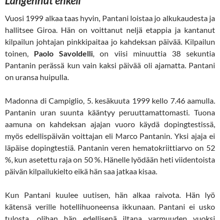
Langennut enkeli
Vuosi 1999 alkaa taas hyvin, Pantani loistaa jo alkukaudesta ja
hallitsee Giroa. Hän on voittanut neljä etappia ja kantanut
kilpailun johtajan pinkkipaitaa jo kahdeksan päivää. Kilpailun
toinen,
Paolo Savoldelli
, on viisi minuuttia 38 sekuntia
Pantanin perässä kun vain kaksi päivää oli ajamatta. Pantani
on uransa huipulla.
Madonna di Campiglio, 5. kesäkuuta 1999 kello 7.46 aamulla.
Pantanin uran suunta kääntyy peruuttamattomasti. Tuona
aamuna on kahdeksan ajajan vuoro käydä dopingtestissä,
myös edellispäivän voittajan eli Marco Pantanin. Yksi ajaja ei
läpäise dopingtestiä. Pantanin veren hematokriittiarvo on 52
%, kun asetettu raja on 50 %. Hänelle lyödään heti viidentoista
päivän kilpailukielto eikä hän saa jatkaa kisaa.
Kun Pantani kuulee uutisen, hän alkaa raivota. Hän lyö
kätensä verille hotellihuoneensa ikkunaan. Pantani ei usko
tulosta, olihan hän edellisenä iltana varmuuden vuoksi