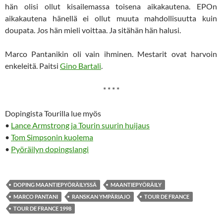
hän olisi ollut kisailemassa toisena aikakautena. EPOn
aikakautena hänellä ei ollut muuta mahdollisuutta kuin
doupata. Jos hän mieli voittaa. Ja sitähän hän halusi.
Marco Pantanikin oli vain ihminen. Mestarit ovat harvoin
enkeleitä. Paitsi
Gino Bartali
.
* * * *
Dopingista Tourilla lue myös
•
Lance Armstrong ja Tourin suurin huijaus
•
Tom Simpsonin kuolema
•
Pyöräilyn dopingslangi
DOPING MAANTIEPYÖRÄILYSSÄ
MAANTIEPYÖRÄILY
MARCO PANTANI
RANSKAN YMPÄRIAJO
TOUR DE FRANCE
TOUR DE FRANCE 1998