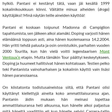
hylkiö. Pantani ei kestänyt tätä, vaan jäi kesällä 1999
kokaiinikoukkuun kiinni. Väitätte minua aiheiden (
droga
)
käyttäjäksi! Minä näytän teille aineiden käyttöä!
Pantani ei koskaan toipunut Madonna di Campiglion
tapahtumista, sen jälkeen alkoi alamäki. Doping varjosti hänen
elämäänsä loppuun asti, aina hänen kuolemaansa 14.2.2004.
Hän yritti tehdä paluuta ja osin onnistuikin, parhaiten vuoden
2000 Tourilla, kun hän vielä voitti legendaarisen
Mont
Ventoux’n
etapin. Mutta tämäkin Tour päättyi keskeytykseen.
Doping ja huumeet hallitsivat hänen kohtaloaan. Testien pelko
teki Pantanista vainoharhaisen ja kokaiinin käyttö vain lisäsi
hänen paranoiaansa.
On kiistatonta todistusaineistoa siitä, että Pantani olisi
käyttänyt kiellettyjä aineita koko ammattilaisuransa ajan.
Pantanin äidin mukaan hän meinasi lopettaa
ammattilaisuransa heti alkuunsa, kun hänelle alkoi paljastua
mitä häneltä vaadittiin eli kun hänelle selvisi Carrera-tallin