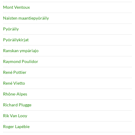
Mont Ventoux
Naisten maantiepyöräily
Pyöräily
Pyöräilykirjat
Ranskan ympäriajo
Raymond Poulidor
René Pottier
René Vietto
Rhône-Alpes
Richard Plugge
Rik Van Looy
Roger Lapébie