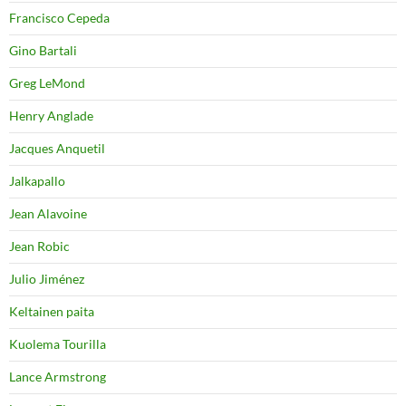
Francisco Cepeda
Gino Bartali
Greg LeMond
Henry Anglade
Jacques Anquetil
Jalkapallo
Jean Alavoine
Jean Robic
Julio Jiménez
Keltainen paita
Kuolema Tourilla
Lance Armstrong