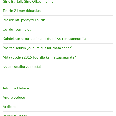
Gino Bartali, Gino Oikeamielinen
Tourin 21 merkkipaalua
Presidentti pysäytti Tourin
Col du Tourmalet
Kahdeksan sekuntia: intellektuelli vs. renkaannuolija
”Voitan Tourin, jollei minua murhata ennen”
Mitä vuoden 2015 Tourilla kannattaa seurata?
Nyt on se aika vuodesta!
Adolphe Hélière
Andre Leducq
Ardèche
Ballon d’Alsace