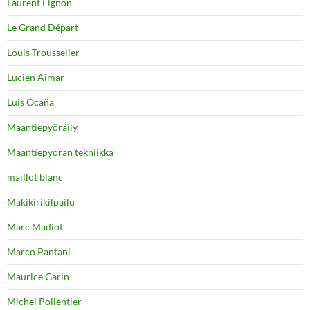
Laurent Fignon
Le Grand Départ
Louis Trousselier
Lucien Aimar
Luis Ocaña
Maantiepyöräily
Maantiepyörän tekniikka
maillot blanc
Mäkikirikilpailu
Marc Madiot
Marco Pantani
Maurice Garin
Michel Pollentier