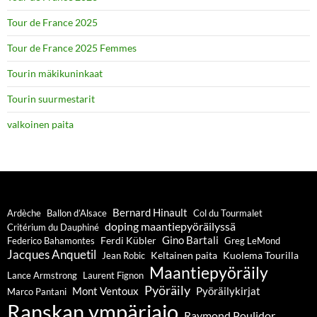
Tour de France 2025
Tour de France 2025 Femmes
Tourin mäkikuninkaat
Tourin suurmestarit
valkoinen paita
Bernard Hinault
Ardèche
Ballon d’Alsace
Col du Tourmalet
doping maantiepyöräilyssä
Critérium du Dauphiné
Gino Bartali
Ferdi Kübler
Federico Bahamontes
Greg LeMond
Jacques Anquetil
Keltainen paita
Kuolema Tourilla
Jean Robic
Maantiepyöräily
Lance Armstrong
Laurent Fignon
Pyöräily
Mont Ventoux
Pyöräilykirjat
Marco Pantani
Ranskan ympäriajo
Raymond Poulidor