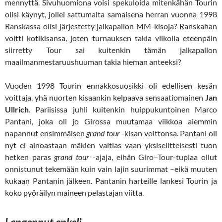
mennyttä. Sivuhuomiona voisi spekuloida mitenkähän Tourin
olisi käynyt, jollei sattumalta samaisena herran vuonna 1998
Ranskassa olisi järjestetty jalkapallon MM-kisoja? Ranskahan
voitti kotikisansa, joten turnauksen takia viikolla eteenpäin
siirretty Tour sai kuitenkin tämän jalkapallon
maailmanmestaruushuuman takia hieman anteeksi?
Vuoden 1998 Tourin ennakkosuosikki oli edellisen kesän
voittaja, yhä nuorten kisaankin kelpaava sensaatiomainen
Jan
Ullrich
. Pariisissa juhli kuitenkin huippukuntoinen Marco
Pantani, joka oli jo Girossa muutamaa viikkoa aiemmin
napannut ensimmäisen
grand tour
-kisan voittonsa. Pantani oli
nyt ei ainoastaan mäkien valtias vaan yksiselitteisesti tuon
hetken paras
grand tour
-ajaja, eihän Giro–Tour-tuplaa ollut
onnistunut tekemään kuin vain lajin suurimmat –eikä muuten
kukaan Pantanin jälkeen. Pantanin harteille lankesi Tourin ja
koko pyöräilyn maineen pelastajan viitta.