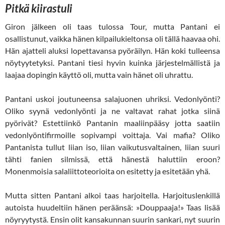
Pitkä kiirastuli
Giron jälkeen oli taas tulossa Tour, mutta Pantani ei
osallistunut, vaikka hänen kilpailukieltonsa oli tällä haavaa ohi.
Hän ajatteli aluksi lopettavansa pyöräilyn. Hän koki tulleensa
nöytyytetyksi. Pantani tiesi hyvin kuinka järjestelmällistä ja
laajaa dopingin käyttö oli, mutta vain hänet oli uhrattu.
Pantani uskoi joutuneensa salajuonen uhriksi. Vedonlyönti?
Oliko syynä vedonlyönti ja ne valtavat rahat jotka siinä
pyörivät? Estettiinkö Pantanin maaliinpääsy jotta saatiin
vedonlyöntifirmoille sopivampi voittaja. Vai mafia? Oliko
Pantanista tullut liian iso, liian vaikutusvaltainen, liian suuri
tähti fanien silmissä, että hänestä haluttiin eroon?
Monenmoisia salaliittoteorioita on esitetty ja esitetään yhä.
Mutta sitten Pantani alkoi taas harjoitella. Harjoituslenkillä
autoista huudeltiin hänen peräänsä: »Douppaaja!» Taas lisää
nöyryytystä. Ensin olit kansakunnan suurin sankari, nyt suurin