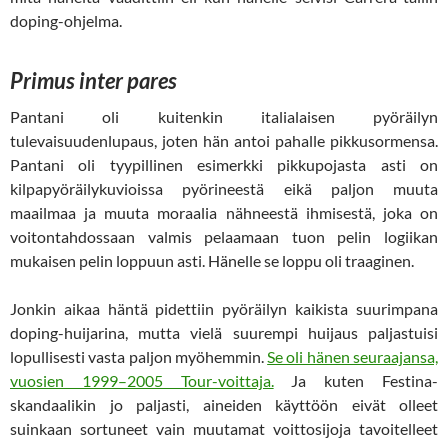
doping-ohjelma.
Primus inter pares
Pantani oli kuitenkin italialaisen pyöräilyn
tulevaisuudenlupaus, joten hän antoi pahalle pikkusormensa.
Pantani oli tyypillinen esimerkki pikkupojasta asti on
kilpapyöräilykuvioissa pyörineestä eikä paljon muuta
maailmaa ja muuta moraalia nähneestä ihmisestä, joka on
voitontahdossaan valmis pelaamaan tuon pelin logiikan
mukaisen pelin loppuun asti. Hänelle se loppu oli traaginen.
Jonkin aikaa häntä pidettiin pyöräilyn kaikista suurimpana
doping-huijarina, mutta vielä suurempi huijaus paljastuisi
lopullisesti vasta paljon myöhemmin.
Se oli hänen seuraajansa,
vuosien 1999–2005 Tour-voittaja.
Ja kuten Festina-
skandaalikin jo paljasti, aineiden käyttöön eivät olleet
suinkaan sortuneet vain muutamat voittosijoja tavoitelleet