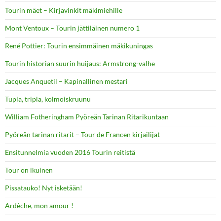
Tourin mäet – Kirjavinkit mäkimiehille
Mont Ventoux – Tourin jättiläinen numero 1
René Pottier: Tourin ensimmäinen mäkikuningas
Tourin historian suurin huijaus: Armstrong-valhe
Jacques Anquetil – Kapinallinen mestari
Tupla, tripla, kolmoiskruunu
William Fotheringham Pyöreän Tarinan Ritarikuntaan
Pyöreän tarinan ritarit – Tour de Francen kirjailijat
Ensitunnelmia vuoden 2016 Tourin reitistä
Tour on ikuinen
Pissatauko! Nyt isketään!
Ardèche, mon amour !