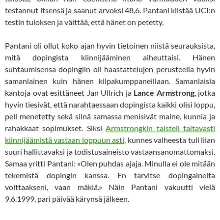
testannut itsensä ja saanut arvoksi 48,6. Pantani kiistää UCI:n
testin tuloksen ja väittää, että hänet on petetty.
Pantani oli ollut koko ajan hyvin tietoinen niistä seurauksista,
mitä dopingista kiinnijääminen aiheuttaisi. Hänen
suhtaumisensa dopingiin oli haastattelujen perusteella hyvin
samanlainen kuin hänen kilpakumppaneillaan. Samanlaisia
kantoja ovat esittäneet Jan Ullrich ja
Lance Armstrong
, jotka
hyvin tiesivät, että narahtaessaan dopingista kaikki olisi loppu,
peli menetetty sekä siinä samassa menisivät maine, kunnia ja
rahakkaat sopimukset. Siksi
Armstrongkin taisteli taitavasti
kiinnijäämistä vastaan loppuun asti
, kunnes valheesta tuli liian
suuri hallittavaksi ja todistusaineisto vastaansanomattomaksi.
Samaa yritti Pantani: »Olen puhdas ajaja. Minulla ei ole mitään
tekemistä dopingin kanssa. En tarvitse dopingaineita
voittaakseni, vaan mäkiä.» Näin Pantani vakuutti vielä
9.6.1999, pari päivää kärynsä jälkeen.