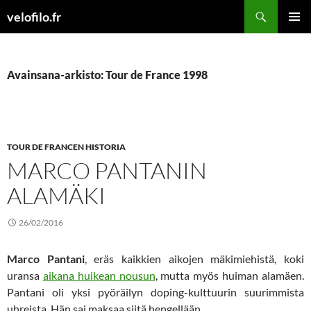
Siirry
Etsi
velofilo.fr
sisältöön
ENSISIJ
VALIKK
Avainsana-arkisto: Tour de France 1998
TOUR DE FRANCEN HISTORIA
MARCO PANTANIN
ALAMÄKI
26/02/2016
Marco Pantani
, eräs kaikkien aikojen mäkimiehistä, koki
uransa
aikana huikean nousun
, mutta myös huiman alamäen.
Pantani oli yksi pyöräilyn doping-kulttuurin suurimmista
uhreista. Hän sai maksaa siitä hengellään.