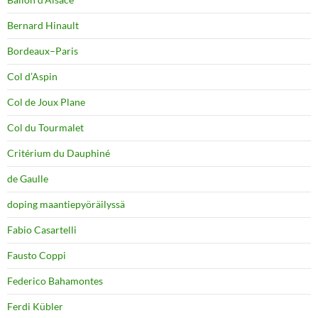
Bernard Hinault
Bordeaux–Paris
Col d’Aspin
Col de Joux Plane
Col du Tourmalet
Critérium du Dauphiné
de Gaulle
doping maantiepyöräilyssä
Fabio Casartelli
Fausto Coppi
Federico Bahamontes
Ferdi Kübler