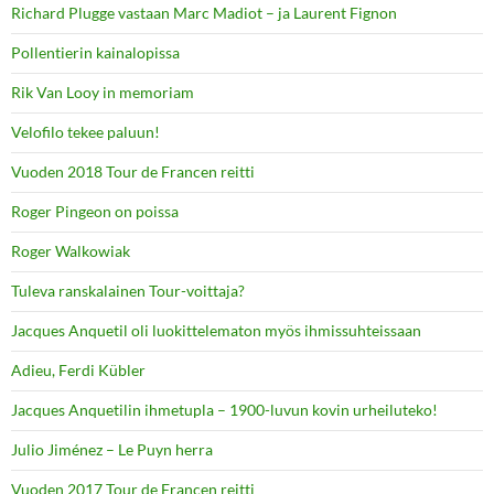
Richard Plugge vastaan Marc Madiot – ja Laurent Fignon
Pollentierin kainalopissa
Rik Van Looy in memoriam
Velofilo tekee paluun!
Vuoden 2018 Tour de Francen reitti
Roger Pingeon on poissa
Roger Walkowiak
Tuleva ranskalainen Tour-voittaja?
Jacques Anquetil oli luokittelematon myös ihmissuhteissaan
Adieu, Ferdi Kübler
Jacques Anquetilin ihmetupla – 1900-luvun kovin urheiluteko!
Julio Jiménez – Le Puyn herra
Vuoden 2017 Tour de Francen reitti