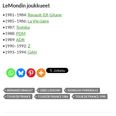
LeMondin joukkueet
•1981–1984:
Renault-Elf-Gitane
•1985–1986:
La Vie claire
•1987:
Toshiba
•1988:
PDM
•1989:
ADR
•1990–1992:
Z
•1993–1994:
GAN
BERNARD HINAULT
GREG LEMOND
RANSKAN YMPÄRIAJO
TOUR DE FRANCE
TOUR DE FRANCE 1986
TOUR DE FRANCE 1990