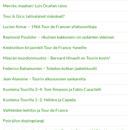
Merckx, maahan! Luis Ocañan raivo
Tour & Giro: latinalaiset siskokset?
Lucien Aimar – 1966 Tour de Francen yllätysvoittaja
Raymond Poulidor – »Ikuinen kakkonen» on sydänten ykkönen
Keskiviikon kirjavinkit Tour de France -faneille
Mäyrän muodonmuutos – Bernard Hinault on Tourin kovin!
Federico Bahamontes – Toledon kotkan jäätelötuutti
Jean Alavoine – Tourin alkuvuosien sankareita
Kuolema Tourilla 3–4: Tom Simpson ja Fabio Casartelli
Kuolema Tourilla 1–2: Hélière ja Cepeda
Vaihteiden kehitys ja Tour de France
Pyöräilyn dopingslangi