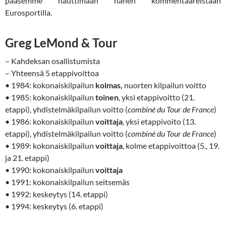
pääsemme nauttimaan hänen kommentaareistaan
Eurosportilla.
Greg LeMond & Tour
– Kahdeksan osallistumista
– Yhteensä 5 etappivoittoa
• 1984: kokonaiskilpailun
kolmas,
nuorten kilpailun voitto
• 1985: kokonaiskilpailun
toinen
,
yksi etappivoitto (21.
etappi), yhdistelmäkilpailun voitto (
combiné du Tour de France
)
• 1986: kokonaiskilpailun
voittaja
, yksi etappivoito (13.
etappi), yhdistelmäkilpailun voitto (
combiné du Tour de France
)
• 1989: kokonaiskilpailun
voittaja
, kolme etappivoittoa (5., 19.
ja 21. etappi)
• 1990: kokonaiskilpailun
voittaja
• 1991: kokonaiskilpailun seitsemäs
• 1992: keskeytys (14. etappi)
• 1994: keskeytys (6. etappi)