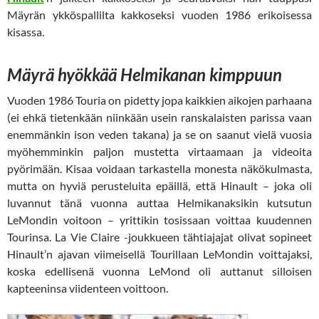
Mäyrän ykköspallilta kakkoseksi vuoden 1986 erikoisessa
kisassa.
Mäyrä hyökkää Helmikanan kimppuun
Vuoden 1986 Touria on pidetty jopa kaikkien aikojen parhaana
(ei ehkä tietenkään niinkään usein ranskalaisten parissa vaan
enemmänkin ison veden takana) ja se on saanut vielä vuosia
myöhemminkin paljon mustetta virtaamaan ja videoita
pyörimään. Kisaa voidaan tarkastella monesta näkökulmasta,
mutta on hyviä perusteluita epäillä, että Hinault – joka oli
luvannut tänä vuonna auttaa Helmikanaksikin kutsutun
LeMondin voitoon – yrittikin tosissaan voittaa kuudennen
Tourinsa. La Vie Claire -joukkueen tähtiajajat olivat sopineet
Hinault’n ajavan viimeisellä Tourillaan LeMondin voittajaksi,
koska edellisenä vuonna LeMond oli auttanut silloisen
kapteeninsa viidenteen voittoon.