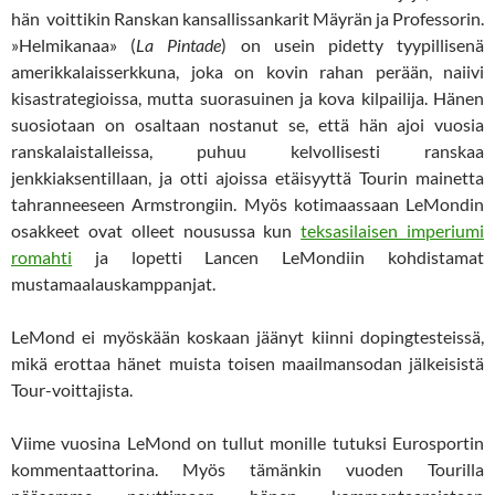
hän voittikin Ranskan kansallissankarit Mäyrän ja Professorin.
»Helmikanaa» (
La Pintade
) on usein pidetty tyypillisenä
amerikkalaisserkkuna, joka on kovin rahan perään, naiivi
kisastrategioissa, mutta suorasuinen ja kova kilpailija. Hänen
suosiotaan on osaltaan nostanut se, että hän ajoi vuosia
ranskalaistalleissa, puhuu kelvollisesti ranskaa
jenkkiaksentillaan, ja otti ajoissa etäisyyttä Tourin mainetta
tahranneeseen Armstrongiin. Myös kotimaassaan LeMondin
osakkeet ovat olleet nousussa kun
teksasilaisen imperiumi
romahti
ja lopetti Lancen LeMondiin kohdistamat
mustamaalauskamppanjat.
LeMond ei myöskään koskaan jäänyt kiinni dopingtesteissä,
mikä erottaa hänet muista toisen maailmansodan jälkeisistä
Tour-voittajista.
Viime vuosina LeMond on tullut monille tutuksi Eurosportin
kommentaattorina. Myös tämänkin vuoden Tourilla