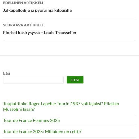
Artikkelien
EDELLINEN ARTIKKELI
selaus
Jalkapalloilija ja pyöräilijä kilpasilla
SEURAAVA ARTIKKELI
Floristi käsirysyssä – Louis Trousselier
Etsi
ETSI
Tuupattiinko Roger Lapébie Tourin 1937 voittajaksi? Pilasiko
Mussolini kisan?
Tour de France Femmes 2025
Tour de France 2025: Millainen on reitti?