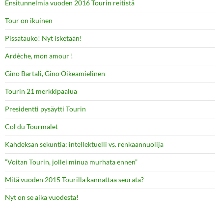
Ensitunnelmia vuoden 2016 Tourin reitistä
Tour on ikuinen
Pissatauko! Nyt isketään!
Ardèche, mon amour !
Gino Bartali, Gino Oikeamielinen
Tourin 21 merkkipaalua
Presidentti pysäytti Tourin
Col du Tourmalet
Kahdeksan sekuntia: intellektuelli vs. renkaannuolija
”Voitan Tourin, jollei minua murhata ennen”
Mitä vuoden 2015 Tourilla kannattaa seurata?
Nyt on se aika vuodesta!