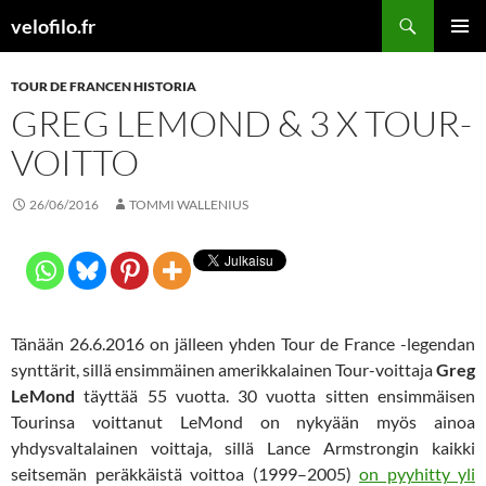
Siirry
Etsi
velofilo.fr
sisältöön
ENSISIJ
VALIKK
TOUR DE FRANCEN HISTORIA
GREG LEMOND & 3 X TOUR-
VOITTO
26/06/2016
TOMMI WALLENIUS
Tänään 26.6.2016 on jälleen yhden Tour de France -legendan
synttärit, sillä ensimmäinen amerikkalainen Tour-voittaja
Greg
LeMond
täyttää 55 vuotta. 30 vuotta sitten ensimmäisen
Tourinsa voittanut LeMond on nykyään myös ainoa
yhdysvaltalainen voittaja, sillä Lance Armstrongin kaikki
seitsemän peräkkäistä voittoa (1999–2005)
on pyyhitty yli