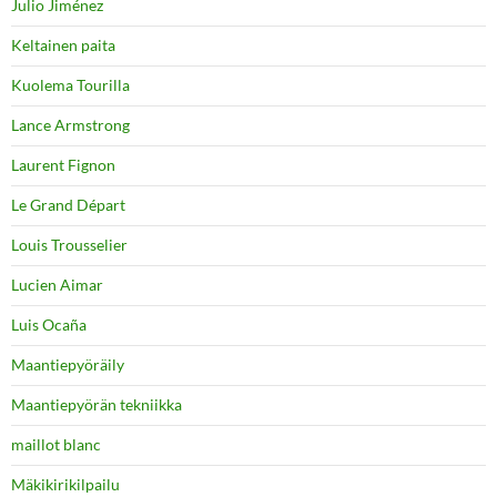
Julio Jiménez
Keltainen paita
Kuolema Tourilla
Lance Armstrong
Laurent Fignon
Le Grand Départ
Louis Trousselier
Lucien Aimar
Luis Ocaña
Maantiepyöräily
Maantiepyörän tekniikka
maillot blanc
Mäkikirikilpailu