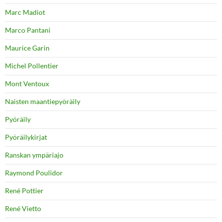
Marc Madiot
Marco Pantani
Maurice Garin
Michel Pollentier
Mont Ventoux
Naisten maantiepyöräily
Pyöräily
Pyöräilykirjat
Ranskan ympäriajo
Raymond Poulidor
René Pottier
René Vietto