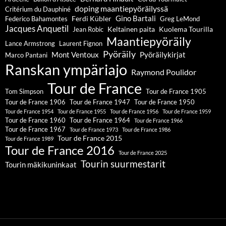
doping maantiepyöräilyssä
Critérium du Dauphiné
Gino Bartali
Ferdi Kübler
Federico Bahamontes
Greg LeMond
Jacques Anquetil
Keltainen paita
Kuolema Tourilla
Jean Robic
Maantiepyöräily
Lance Armstrong
Laurent Fignon
Pyöräily
Mont Ventoux
Pyöräilykirjat
Marco Pantani
Ranskan ympäriajo
Raymond Poulidor
Tour de France
Tom Simpson
Tour de France 1905
Tour de France 1906
Tour de France 1947
Tour de France 1950
Tour de France 1954
Tour de France 1955
Tour de France 1956
Tour de France 1959
Tour de France 1960
Tour de France 1964
Tour de France 1966
Tour de France 1967
Tour de France 1973
Tour de France 1986
Tour de France 2015
Tour de France 1989
Tour de France 2016
Tour de France 2025
Tourin suurmestarit
Tourin mäkikuninkaat