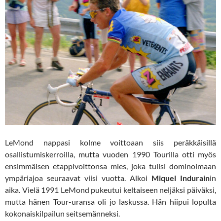
LeMond nappasi kolme voittoaan siis peräkkäisillä
osallistumiskerroilla, mutta vuoden 1990 Tourilla otti myös
ensimmäisen etappivoittonsa mies, joka tulisi dominoimaan
ympäriajoa seuraavat viisi vuotta. Alkoi
Miquel Indurain
in
aika. Vielä 1991 LeMond pukeutui keltaiseen neljäksi päiväksi,
mutta hänen Tour-uransa oli jo laskussa. Hän hiipui lopulta
kokonaiskilpailun seitsemänneksi.