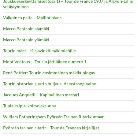
Joukkuekeskeyttämiset (osa 1) – Tour de France 1907 ja Alcyon-tallin
vetäytyminen
Valkoinen paita – Maillot blanc
Marco Pantanin alamäki
Marco Pantanin ylämäki
Tourin mäet – Kirjavinkit mäkimiehille
Mont Ventoux – Tourin jättiläinen numero 1
René Pottier: Tourin ensimmäinen mäkikuningas
Tourin historian suurin huijaus: Armstrong-valhe
Jacques Anquetil – Kapinallinen mestari
Tupla, tripla, kolmoiskruunu
William Fotheringham Pyöreän Tarinan Ritarikuntaan
Pyöreän tarinan ritarit – Tour de Francen kirjailijat