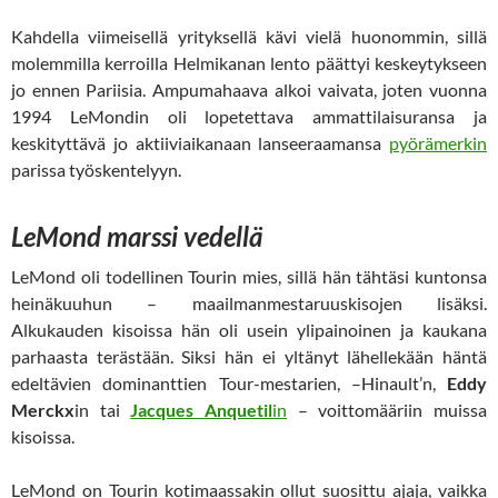
Kahdella viimeisellä yrityksellä kävi vielä huonommin, sillä
molemmilla kerroilla Helmikanan lento päättyi keskeytykseen
jo ennen Pariisia. Ampumahaava alkoi vaivata, joten vuonna
1994 LeMondin oli lopetettava ammattilaisuransa ja
keskityttävä jo aktiiviaikanaan lanseeraamansa
pyörämerkin
parissa työskentelyyn.
LeMond marssi vedellä
LeMond oli todellinen Tourin mies, sillä hän tähtäsi kuntonsa
heinäkuuhun – maailmanmestaruuskisojen lisäksi.
Alkukauden kisoissa hän oli usein ylipainoinen ja kaukana
parhaasta terästään. Siksi hän ei yltänyt lähellekään häntä
edeltävien dominanttien Tour-mestarien, –Hinault’n,
Eddy
Merckx
in tai
Jacques Anquetil
in
– voittomääriin muissa
kisoissa.
LeMond on Tourin kotimaassakin ollut suosittu ajaja, vaikka