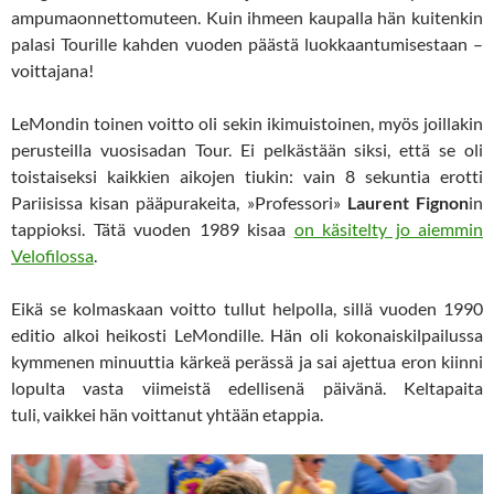
ampumaonnettomuteen. Kuin ihmeen kaupalla hän kuitenkin
palasi Tourille kahden vuoden päästä luokkaantumisestaan –
voittajana!
LeMondin toinen voitto oli sekin ikimuistoinen, myös joillakin
perusteilla vuosisadan Tour. Ei pelkästään siksi, että se oli
toistaiseksi kaikkien aikojen tiukin: vain 8 sekuntia erotti
Pariisissa kisan pääpurakeita, »Professori»
Laurent Fignon
in
tappioksi. Tätä vuoden 1989 kisaa
on käsitelty jo aiemmin
Velofilossa
.
Eikä se kolmaskaan voitto tullut helpolla, sillä vuoden 1990
editio alkoi heikosti LeMondille. Hän oli kokonaiskilpailussa
kymmenen minuuttia kärkeä perässä ja sai ajettua eron kiinni
lopulta vasta viimeistä edellisenä päivänä. Keltapaita
tuli, vaikkei hän voittanut yhtään etappia.