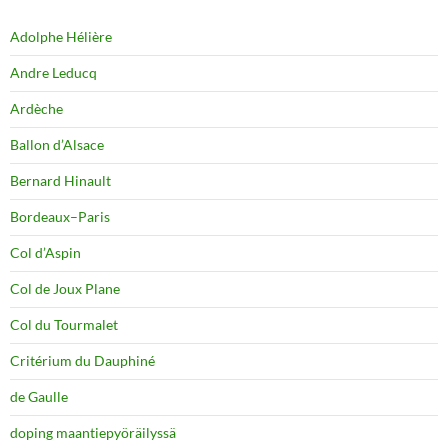
Adolphe Hélière
Andre Leducq
Ardèche
Ballon d’Alsace
Bernard Hinault
Bordeaux–Paris
Col d’Aspin
Col de Joux Plane
Col du Tourmalet
Critérium du Dauphiné
de Gaulle
doping maantiepyöräilyssä