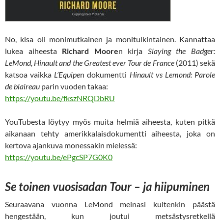
No, kisa oli monimutkainen ja monitulkintainen. Kannattaa
lukea aiheesta
Richard Moore
n kirja
Slaying the Badger:
LeMond, Hinault and the Greatest ever Tour de France
(2011) sekä
katsoa vaikka
L’Equipe
n
dokumentti
Hinault vs Lemond: Parole
de blaireau
parin vuoden takaa:
https://youtu.be/fkszNRQDbRU
YouTubesta löytyy myös muita helmiä aiheesta, kuten pitkä
aikanaan tehty amerikkalaisdokumentti aiheesta, joka on
kertova ajankuva monessakin mielessä:
https://youtu.be/ePgcSP7G0K0
Se toinen vuosisadan Tour – ja hiipuminen
Seuraavana vuonna LeMond meinasi kuitenkin päästä
hengestään, kun joutui metsästysretkellä