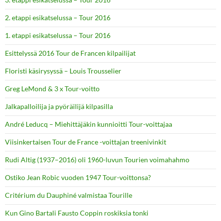
2. etappi esikatselussa – Tour 2016
1. etappi esikatselussa – Tour 2016
Esittelyssä 2016 Tour de Francen kilpailijat
Floristi käsirysyssä – Louis Trousselier
Greg LeMond & 3 x Tour-voitto
Jalkapalloilija ja pyöräilijä kilpasilla
André Leducq – Miehittäjäkin kunnioitti Tour-voittajaa
Viisinkertaisen Tour de France -voittajan treenivinkit
Rudi Altig (1937–2016) oli 1960-luvun Tourien voimahahmo
Ostiko Jean Robic vuoden 1947 Tour-voittonsa?
Critérium du Dauphiné valmistaa Tourille
Kun Gino Bartali Fausto Coppin roskiksia tonki