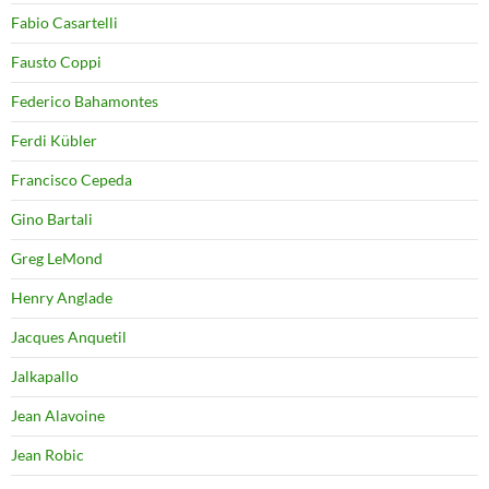
Fabio Casartelli
Fausto Coppi
Federico Bahamontes
Ferdi Kübler
Francisco Cepeda
Gino Bartali
Greg LeMond
Henry Anglade
Jacques Anquetil
Jalkapallo
Jean Alavoine
Jean Robic