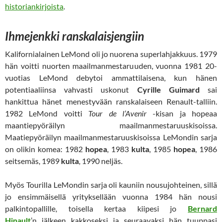
historiankirjoista
.
Ihmejenkki ranskalaisjengiin
Kalifornialainen LeMond oli jo nuorena superlahjakkuus. 1979
hän voitti nuorten maailmanmestaruuden, vuonna 1981 20-
vuotias LeMond debytoi ammattilaisena, kun hänen
potentiaaliinsa vahvasti uskonut
Cyrille Guimard
sai
hankittua hänet menestyvään ranskalaiseen Renault-talliin.
1982 LeMond voitti
Tour de l’Avenir
-kisan ja hopeaa
maantiepyöräilyn maailmanmestaruuskisoissa.
Maatiepyöräilyn maailmanmestaruuskisoissa LeMondin sarja
on olikin komea: 1982
hopea
, 1983
kulta
, 1985
hopea
, 1986
seitsemäs, 1989
kulta
, 1990 neljäs.
Myös Tourilla LeMondin sarja oli kauniin nousujohteinen, sillä
jo ensimmäisellä yrityksellään vuonna 1984 hän nousi
palkintopallille, toisella kertaa kiipesi jo
Bernard
Hinault
’n jälkeen kakkoseksi ja seuraavaksi hän tuuppasi