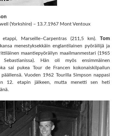
son
ell (Yorkshire) – 13.7.1967 Mont Ventoux
Tom
. etappi, Marseille–Carpentras (211,5 km).
kansa menestyksekkäin englantilainen pyöräilijä ja
ittiläinen maantiepyöräilyn maailmanmestari (1965
 Sebastianissa). Hän oli myös ensimmäinen
oka sai pukea Tour de Francen kokonaiskilpailun
n päällensä. Vuoden 1962 Tourilla Simpson nappasi
dan 12. etapin jälkeen, mutta menetti sen heti
änä.