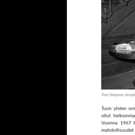
Tom Simpson, lempin
Tuon yhden onn
ollut heikomman
Vuonna 1967 hä
mahdollisuudet 