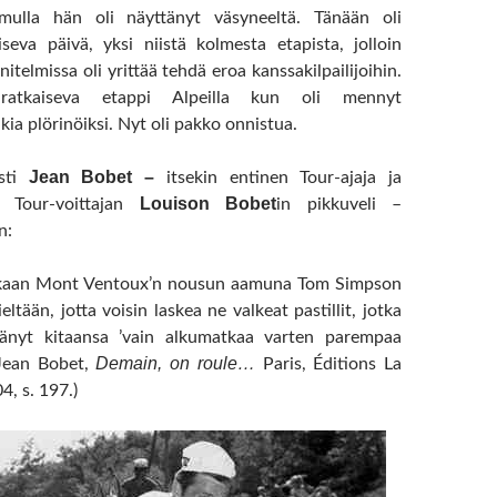
mulla hän oli näyttänyt väsyneeltä. Tänään oli
iseva päivä, yksi niistä kolmesta etapista, jolloin
telmissa oli yrittää tehdä eroa kanssakilpailijoihin.
ratkaiseva etappi Alpeilla kun oli mennyt
kia plörinöiksi. Nyt oli pakko onnistua.
Jean Bobet –
isti
itsekin entinen Tour-ajaja ja
Louison Bobet
n Tour-voittajan
in pikkuveli –
n:
kkaan Mont Ventoux’n nousun aamuna Tom Simpson
eltään, jotta voisin laskea ne valkeat pastillit, jotka
ttänyt kitaansa ’vain alkumatkaa varten parempaa
Demain, on roule…
Jean Bobet,
Paris, Éditions La
, s. 197.)