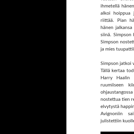
ihmetellä häne
alkoi hoippua 
riittää. Pian h
hänen jalkansa 
siinä. Simpson k
Simpson nostett
ja mies tuupatti
Simpson jatkoi v
Tällä kertaa tod
Harry Haalin 
ruumiiseen ki
ohjaustangossa 
nostettua tien r
elvytystä happin
Avignoniin sa
julistettiin kuoll