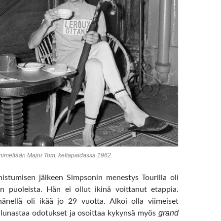
imeltään Major Tom, keltapaidassa 1962.
istumisen jälkeen Simpsonin menestys Tourilla oli
 puoleista. Hän ei ollut ikinä voittanut etappia.
nellä oli ikää jo 29 vuotta. Alkoi olla viimeiset
grand
lunastaa odotukset ja osoittaa kykynsä myös