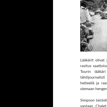
Lääkärit olivat
rasitus saattoi
Tourin lääkä
tähtijournalist
helteellä ja ra
olemaan hengen
Simpson taistel
vastaan Chalet 