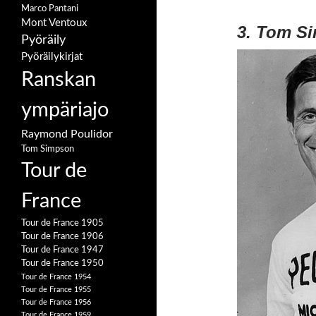
Marco Pantani
Mont Ventoux
3. Tom S
Pyöräily
Pyöräilykirjat
Ranskan
ympäriajo
Raymond Poulidor
Tom Simpson
Tour de
France
Tour de France 1905
Tour de France 1906
Tour de France 1947
Tour de France 1950
Tour de France 1954
Tour de France 1955
Tour de France 1956
Tour de France 1959