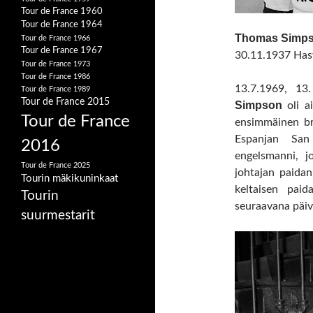
Tour de France 1960
Tour de France 1964
Thomas Simp
Tour de France 1966
Tour de France 1967
30.11.1937 Hasw
Tour de France 1973
Tour de France 1986
13.7.1969, 13
Tour de France 1989
Tour de France 2015
Simpson
oli ai
Tour de France
ensimmäinen br
Espanjan San
2016
engelsmanni, j
Tour de France 2025
johtajan paida
Tourin mäkikuninkaat
keltaisen pai
Tourin
seuraavana päiv
suurmestarit