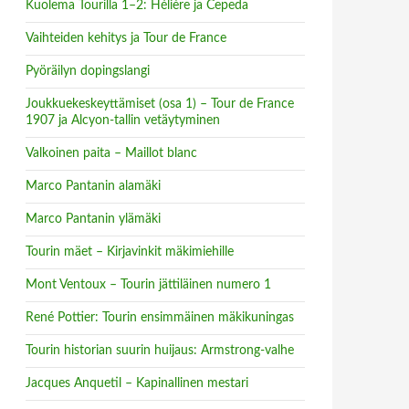
Kuolema Tourilla 1–2: Hélière ja Cepeda
Vaihteiden kehitys ja Tour de France
Pyöräilyn dopingslangi
Joukkuekeskeyttämiset (osa 1) – Tour de France
1907 ja Alcyon-tallin vetäytyminen
Valkoinen paita – Maillot blanc
Marco Pantanin alamäki
Marco Pantanin ylämäki
Tourin mäet – Kirjavinkit mäkimiehille
Mont Ventoux – Tourin jättiläinen numero 1
René Pottier: Tourin ensimmäinen mäkikuningas
Tourin historian suurin huijaus: Armstrong-valhe
Jacques Anquetil – Kapinallinen mestari