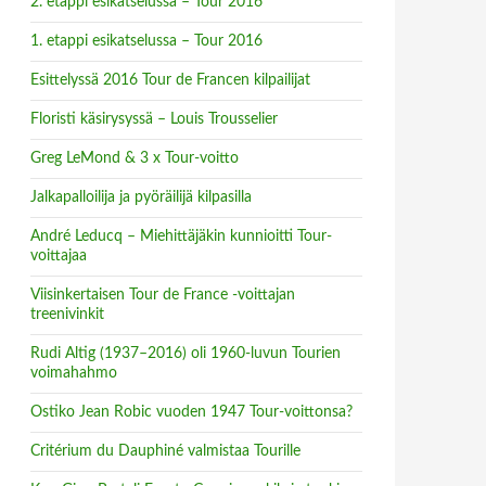
2. etappi esikatselussa – Tour 2016
1. etappi esikatselussa – Tour 2016
Esittelyssä 2016 Tour de Francen kilpailijat
Floristi käsirysyssä – Louis Trousselier
Greg LeMond & 3 x Tour-voitto
Jalkapalloilija ja pyöräilijä kilpasilla
André Leducq – Miehittäjäkin kunnioitti Tour-
voittajaa
Viisinkertaisen Tour de France -voittajan
treenivinkit
Rudi Altig (1937–2016) oli 1960-luvun Tourien
voimahahmo
Ostiko Jean Robic vuoden 1947 Tour-voittonsa?
Critérium du Dauphiné valmistaa Tourille