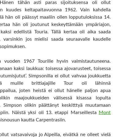
Hänen tähän asti paras sijoituksensa oli ollut
lun kuudes keltapaitavuonna 1962. Vain kahdella
lä hän oli päässyt maaliin ollen lopputuloksissa 14.
ertaa hän oli joutunut keskeyttämään ympäriajon,
aksi edellistä Touria. Tällä kertaa oli aika saada
, varsinkin jos mielisi saada seuraavalle kaudelle
sopimuksen.
n vuoden 1967 Tourille hyvin valmistautuneena.
anaan kaksi laukkua: toisessa ajovarusteet, toisessa
autumisjutut’. Simpsonilla ei ollut vahvaa joukkuetta
lä muille brittiajajille Tour oli lähinnä
pailua, joten heistä ei ollut hänelle paljon apua
 olikin maajoukkueiden välisessä kisassa lopulta
). Simpson olikin päättänyt keskitttyä muutamaan
piin. Näistä yksi oli 13. etappi Marseillesta
Mont
iläisnousun kautta Carpentrasiin.
ollut vatsavaivoja jo Alpeilla, eivätkä ne olleet vielä