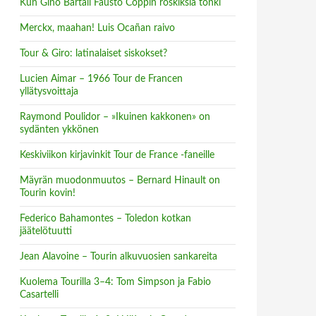
Kun Gino Bartali Fausto Coppin roskiksia tonki
Merckx, maahan! Luis Ocañan raivo
Tour & Giro: latinalaiset siskokset?
Lucien Aimar – 1966 Tour de Francen
yllätysvoittaja
Raymond Poulidor – »Ikuinen kakkonen» on
sydänten ykkönen
Keskiviikon kirjavinkit Tour de France -faneille
Mäyrän muodonmuutos – Bernard Hinault on
Tourin kovin!
Federico Bahamontes – Toledon kotkan
jäätelötuutti
Jean Alavoine – Tourin alkuvuosien sankareita
Kuolema Tourilla 3–4: Tom Simpson ja Fabio
Casartelli