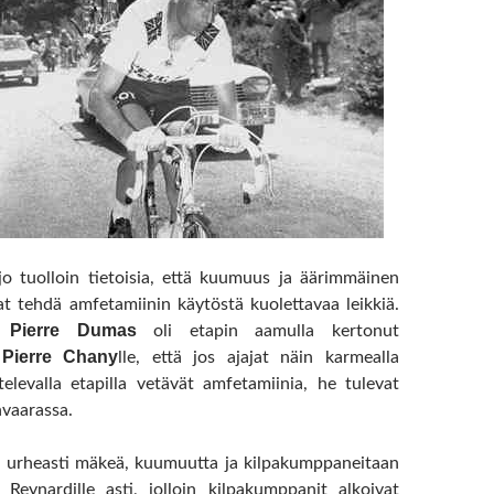
 jo tuolloin tietoisia, että kuumuus ja äärimmäinen
vat tehdä amfetamiinin käytöstä kuolettavaa leikkiä.
Pierre Dumas
ri
oli etapin aamulla kertonut
Pierre Chany
i
lle, että jos ajajat näin karmealla
atelevalla etapilla vetävät amfetamiinia, he tulevat
vaarassa.
i urheasti mäkeä, kuumuutta ja kilpakumppaneitaan
Reynardille asti, jolloin kilpakumppanit alkoivat