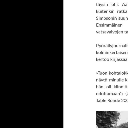
täysin ohi. Aa
kuitenkin ratka
Simpsonin suunni
Ensimmäinen 
vatsavaivojen ta
Pyöräilyjournal
kolminkertaise
kertoo kirjassaa
»Tuon kohtalo
näytti minulle ki
hän oli kiinni
odottamaan’.» (
Table Ronde 2004