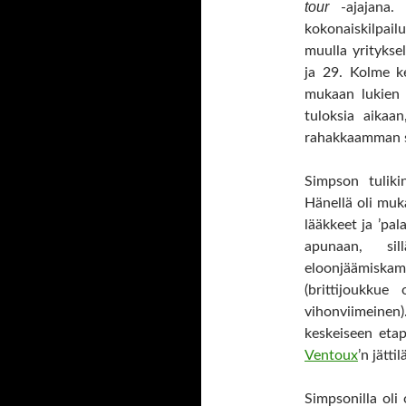
tour
-ajajana. 
kokonaiskilpai
muulla yrityksel
ja 29. Kolme k
mukaan lukien k
tuloksia aikaan
rahakkaamman 
Simpson tuliki
Hänellä oli muk
lääkkeet ja ’pal
apunaan, sil
eloonjäämiskamp
(brittijoukkue
vihonviimeinen
keskeiseen etap
Ventoux
’n jätt
Simpsonilla oli 