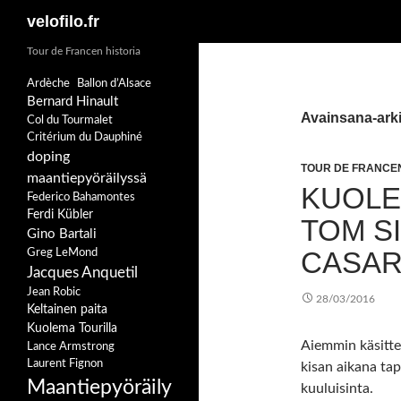
Etsi
velofilo.fr
Siirry
Tour de Francen historia
sisältöön
Ardèche
Ballon d’Alsace
Bernard Hinault
Avainsana-arki
Col du Tourmalet
Critérium du Dauphiné
doping
TOUR DE FRANCEN
maantiepyöräilyssä
KUOLE
Federico Bahamontes
Ferdi Kübler
TOM S
Gino Bartali
CASAR
Greg LeMond
Jacques Anquetil
Jean Robic
28/03/2016
Keltainen paita
Kuolema Tourilla
Aiemmin käsitte
Lance Armstrong
Laurent Fignon
kisan aikana tap
Maantiepyöräily
kuuluisinta.