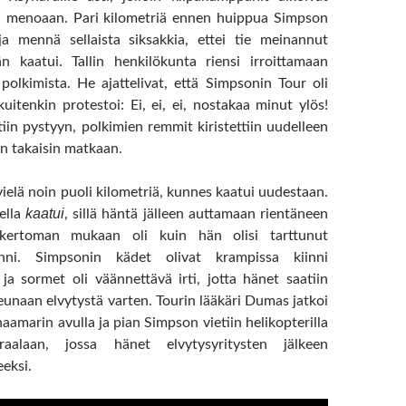
n menoaan. Pari kilometriä ennen huippua Simpson
ja mennä sellaista siksakkia, ettei tie meinannut
än kaatui. Tallin henkilökunta riensi irroittamaan
polkimista. He ajattelivat, että Simpsonin Tour oli
uitenkin protestoi: Ei, ei, ei, nostakaa minut ylös!
iin pystyyn, polkimien remmit kiristettiin uudelleen
in takaisin matkaan.
ielä noin puoli kilometriä, kunnes kaatui uudestaan.
kaatui
ella
, sillä häntä jälleen auttamaan rientäneen
kertoman mukaan oli kuin hän olisi tarttunut
inni. Simpsonin kädet olivat krampissa kiinni
ja sormet oli väännettävä irti, jotta hänet saatiin
eunaan elvytystä varten. Tourin lääkäri Dumas jatkoi
aamarin avulla ja pian Simpson vietiin helikopterilla
iraalaan, jossa hänet elvytysyritysten jälkeen
eeksi.